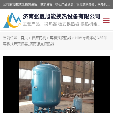
公司主营换热器.换热设备、供水设备，核心产品涵盖：管壳式换热器、换热机组、不锈钢组合式水箱、水处理设备等，提供非标设备集生产、销售、安装一体化服务，可满足全国酒店、学校、医院、商业综合体、工业项目等多场景换热与供水需求。
济南张夏旭能换热设备有限公司
主营产品：换热器 板式换热器 换热机组 供水设备 水处理设备
当前位置：
首页
>
供应商机
>
容积式换热器
> HRV导流浮动盘管半
管壳式换热器
容积式换热器
容积式热交换器_济南张夏换热器
汽水换热机组
板式换热设备
板式换热机组
定压补水装置
囊式膨胀水箱
水处理器设备
智能供水设备
锅炉辅机设备
非标加工设备