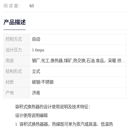
阅 读 量：
63
产品描述
控制方式
自动
设计压力
1.6mpa
用途
钢厂,化工,换热器,煤矿,热交换,石油,食品，采暖.供热.空调。
结构形式
立式
材质
碳钢/不锈钢
产地
济南
容积式换热器的设计使用说明及技术特征：
设计使用说明编辑
1. 容积式换热器器，热媒既可单为蒸汽或高温、低温热