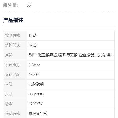
阅 读 量：
66
产品描述
控制方式
自动
结构形式
立式
用途
钢厂,化工,换热器,煤矿,热交换,石油,食品，采暖.供热.空调。
设计压力
1.6mpa
设计温度
150°C
材质
壳体碳钢
尺寸
400*2800
功率
1200KW
移动方式
底座固定式