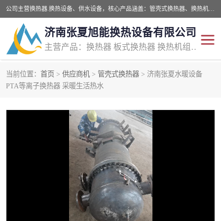
公司主营换热器.换热设备、供水设备，核心产品涵盖：管壳式换热器、换热机组、不锈钢组合式水箱、水处理设备等，提供非标设备集生产、销售、安装一体化服务，可满足全国酒店、学校、医院、商业综合体、工业项目等多场景换热与供水需求。
济南张夏旭能换热设备有限公司
主营产品：换热器 板式换热器 换热机组 供水设备 水处理设备
当前位置：
首页
>
供应商机
>
管壳式换热器
> 济南张夏水暖设备
管壳式换热器
容积式换热器
PTA等离子换热器 采暖生活热水
汽水换热机组
板式换热设备
板式换热机组
定压补水装置
囊式膨胀水箱
水处理器设备
智能供水设备
锅炉辅机设备
非标加工设备