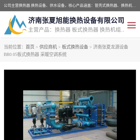
公司主营换热器.换热设备、供水设备，核心产品涵盖：管壳式换热器、换热机组、不锈钢组合式水箱、水处理设备等，提供非标设备集生产、销售、安装一体化服务，可满足全国酒店、学校、医院、商业综合体、工业项目等多场景换热与供水需求。
济南张夏旭能换热设备有限公司
主营产品：换热器 板式换热器 换热机组 供水设备 水处理设备
当前位置：
首页
>
供应商机
>
板式换热设备
> 济南张夏龙源设备
管壳式换热器
容积式换热器
BR0.05板式换热器 采暖空调系统
汽水换热机组
板式换热设备
板式换热机组
定压补水装置
囊式膨胀水箱
水处理器设备
智能供水设备
锅炉辅机设备
非标加工设备