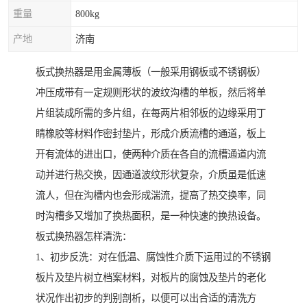
重量
800kg
产地
济南
板式换热器是用金属薄板（一般采用钢板或不锈钢板）
冲压成带有一定规则形状的波纹沟槽的单板，然后将单
片组装成所需的多片组，在每两片相邻板的边缘采用丁
睛橡胶等材料作密封垫片，形成介质流槽的通道，板上
开有流体的进出口，使两种介质在各自的流槽通道内流
动并进行热交换，因通道波纹形状复杂，介质虽是低速
流人，但在沟槽内也会形成湍流，提高了热交换率，同
时沟槽多又增加了换热面积，是一种快速的换热设备。
板式换热器怎样清洗：
1、初步反洗：对在低温、腐蚀性介质下运用过的不锈钢
板片及垫片树立档案材料，对板片的腐蚀及垫片的老化
状况作出初步的判别剖析，以便可以出合适的清洗方