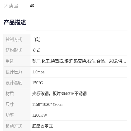
阅 读 量：
46
产品描述
控制方式
自动
结构形式
立式
用途
钢厂,化工,换热器,煤矿,热交换,石油,食品，采暖.供热.空调。
设计压力
1.6mpa
设计温度
150°C
材质
夹板碳钢，板片304/316不锈钢
尺寸
1150*1020*490cm
功率
1200KW
移动方式
底座固定式