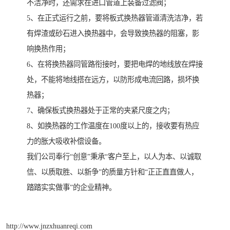
不洁净时，还需求在进口管道上装备过滤阀；
5、在正式运行之前，要将板式换热器管道清洗洁净，若
有焊渣或砂石进入换热器中，会导致换热器的阻塞，影
响换热作用；
6、在将换热器同管路衔接时，要把电焊的地线放在焊接
处，不能将地线搭在远方，以防形成电流回路，损坏换
热器；
7、确保板式换热器处于正常的夹紧尺度之内；
8、如换热器的工作温度在100度以上的，接收要有热应
力的胀大吸收补偿设备。
我们公司奉行“创意”秉承“客户至上，以人为本、以诚取
信、以质取胜、以新争”的质量方针和“正正直直做人，
踏踏实实做事”的企业精神。
http://www.jnzxhuanreqi.com