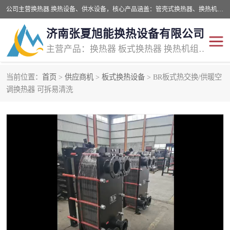
公司主营换热器.换热设备、供水设备，核心产品涵盖：管壳式换热器、换热机组、不锈钢组合式水箱、水处理设备等，提供非标设备集生产、销售、安装一体化服务，可满足全国酒店、学校、医院、商业综合体、工业项目等多场景换热与供水需求。
济南张夏旭能换热设备有限公司
主营产品：换热器 板式换热器 换热机组 供水设备 水处理设备
当前位置：
首页
>
供应商机
>
板式换热设备
> BR板式热交换/供暖空
管壳式换热器
容积式换热器
调换热器 可拆易清洗
汽水换热机组
板式换热设备
板式换热机组
定压补水装置
囊式膨胀水箱
水处理器设备
智能供水设备
锅炉辅机设备
非标加工设备