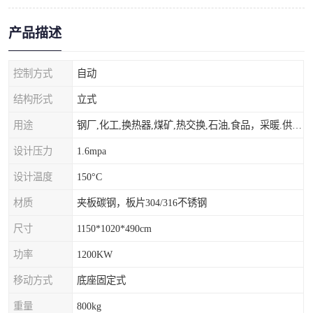
产品描述
控制方式
自动
结构形式
立式
用途
钢厂,化工,换热器,煤矿,热交换,石油,食品，采暖.供热.空调。
设计压力
1.6mpa
设计温度
150°C
材质
夹板碳钢，板片304/316不锈钢
尺寸
1150*1020*490cm
功率
1200KW
移动方式
底座固定式
重量
800kg