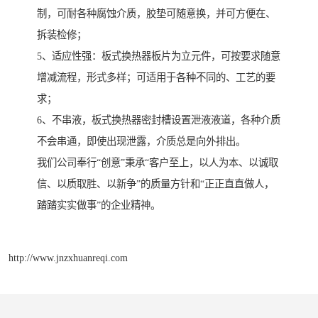
制，可耐各种腐蚀介质，胶垫可随意换，并可方便在、
拆装检修；
5、适应性强：板式换热器板片为立元件，可按要求随意
增减流程，形式多样；可适用于各种不同的、工艺的要
求；
6、不串液，板式换热器密封槽设置泄液液道，各种介质
不会串通，即使出现泄露，介质总是向外排出。
我们公司奉行“创意”秉承“客户至上，以人为本、以诚取
信、以质取胜、以新争”的质量方针和“正正直直做人，
踏踏实实做事”的企业精神。
http://www.jnzxhuanreqi.com