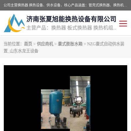
公司主营换热器.换热设备、供水设备，核心产品涵盖：管壳式换热器、换热机组、不锈钢组合式水箱、水处理设备等，提供非标设备集生产、销售、安装一体化服务，可满足全国酒店、学校、医院、商业综合体、工业项目等多场景换热与供水需求。
济南张夏旭能换热设备有限公司
主营产品：换热器 板式换热器 换热机组 供水设备 水处理设备
当前位置：
首页
>
供应商机
>
囊式膨胀水箱
> NZG囊式自动供水装
管壳式换热器
容积式换热器
置_山东水龙王设备
汽水换热机组
板式换热设备
板式换热机组
定压补水装置
囊式膨胀水箱
水处理器设备
智能供水设备
锅炉辅机设备
非标加工设备