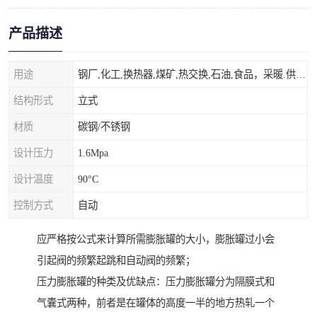
产品描述
用途
钢厂,化工,换热器,煤矿,热交换,石油,食品，采暖.供热.空调。
结构形式
立式
材质
碳钢/不锈钢
设计压力
1.6Mpa
设计温度
90°C
控制方式
自动
应严格按公式来计算所需膨胀罐的大小，膨胀罐过小会
引起阀的频繁起跳和自动阀的频繁；
压力膨胀罐的种类及优缺点：压力膨胀罐分为隔膜式和
气囊式两种，前者是在罐体的高度一半的地方热轧一个