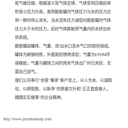
氮气被压缩，根据波义耳气体定律，气体受到压缩后体
积变小压力升高，直到膨胀罐内气体压力与水的压力达
到一致时停止进水。当水流失压力减低时膨胀罐内气体
压力大于水的压力，此时气体膨胀将气囊内的水挤出补
到系统。
膨胀罐由罐体、气囊、进/出水口及补气口四部份组成。
罐体为碳钢材质，外面是防锈烤漆层；气囊为EPDM环
保橡胶；气囊与罐体之间的预充气体出厂时已充好，无
需自己加气。
我们公司奉行“创意”秉承“客户至上，以人为本、以诚取
信、以质取胜、以新争”的质量方针和“正正直直做人，
踏踏实实做事”的企业精神。
http://www.jnzxhuanreqi.com