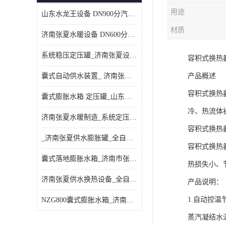
用途
山东水龙王设备 DN900分汽缸 分集水器
材质
济南张夏水暖设备 DN600分汽缸 分集水器
系统稳压定压罐_济南张夏设备厂家_采暖空调系统
容积式换热
囊式自动供水装置_ 济南张夏水暖设备
产品概述
容积式换热
囊式膨胀水箱 定压罐_山东水龙王设备销售
冷、热流体
济南张夏水暖制造_系统定压装置 定压罐
容积式换热
_济南张夏供水膨胀罐_全自动定压排气机组
容积式换热
囊式落地膨胀水箱_济南市张夏水暖器材厂
热损失小、
济南张夏供水换热设备_全自动定压脱气装置
产品说明：
1.自动控
NZG800囊式膨胀水箱_济南张夏设备制造
蒸汽凝结水