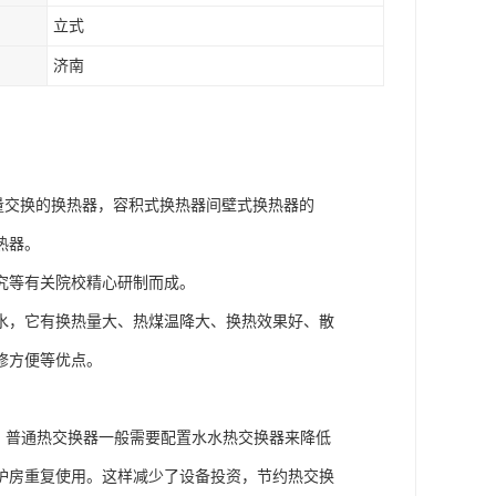
立式
济南
量交换的换热器，容积式换热器间壁式换热器的
热器。
究等有关院校精心研制而成。
水，它有换热量大、热煤温降大、换热效果好、散
修方便等优点。
。普通热交换器一般需要配置水水热交换器来降低
炉房重复使用。这样减少了设备投资，节约热交换