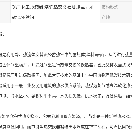
钢厂,化工,换热器,煤矿,热交换,石油,食品，采暖.供热.空调。
结构形式
碳钢/不锈钢
产地
器：
器是利用冷、热流体交替流经蓄热室中的蓄热体(填料)表面，从而进行热
被固体间壁隔开，并通过间壁进行热量交换的换热器，因此又称表面式换
器是我厂引进吸取德国、加拿大等技术的基础上与中国热物理低漫技术研
器适用于一般工业及民用建筑的热水供应系统，热媒为蒸气或高温软化热
节能、冷水区小、容积利用率高、水头损失低，供水稳定，方便清垢，维
温节能型容积式热交换器，它充分利用蒸汽能源，、节能是一种新型热水器
温度以便回用。而节能型热交换器凝结出水温度在75℃左右，可直接回锅