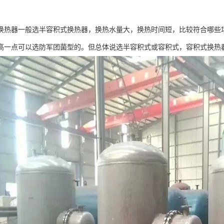
换热器一般选半容积式换热器，换热水量大，换热时间短，比较符合哪些
高一点可以选防军团菌型的。但总体说选半容积式或容积式，容积式换热