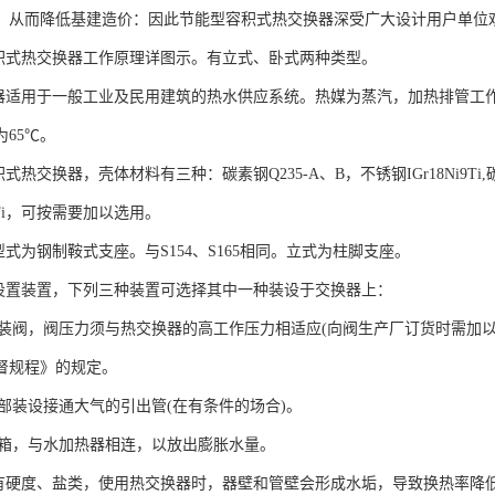
，从而降低基建造价：因此节能型容积式热交换器深受广大设计用户单位
容积式热交换器工作原理详图示。有立式、卧式两种类型。
器适用于一般工业及民用建筑的热水供应系统。热媒为蒸汽，加热排管工作压力为
65℃。
积式热交换器，壳体材料有三种：碳素钢Q235-A、B，不锈钢IGr18Ni9
i9Ti，可按需要加以选用。
型式为钢制鞍式支座。与S154、S165相同。立式为柱脚支座。
器设置装置，下列三种装置可选择其中一种装设于交换器上：
换器装阀，阀压力须与热交换器的高工作压力相适应(向阀生产厂订货时需加
督规程》的规定。
器部装设接通大气的引出管(在有条件的场合)。
胀水箱，与水加热器相连，以放出膨胀水量。
含有硬度、盐类，使用热交换器时，器壁和管壁会形成水垢，导致换热率降