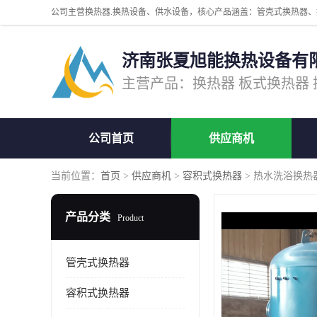
济南张夏旭能换热设备有
公司首页
供应商机
当前位置：
首页
>
供应商机
>
容积式换热器
> 热水洗浴换热
产品分类
Product
管壳式换热器
容积式换热器