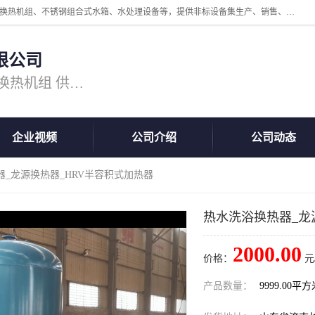
公司主营换热器.换热设备、供水设备，核心产品涵盖：管壳式换热器、换热机组、不锈钢组合式水箱、水处理设备等，提供非标设备集生产、销售、安装一体化服务，可满足全国酒店、学校、医院、商业综合体、工业项目等多场景换热与供水需求。
限公司
主营产品：换热器 板式换热器 换热机组 供水设备 水处理设备
企业视频
公司介绍
公司动态
器_龙源换热器_HRV半容积式加热器
热水洗浴换热器_龙
2000.00
价格：
元
产品数量：
9999.00平