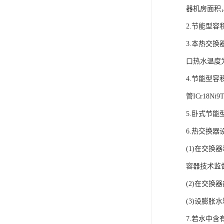
器机房面积
2.节能型
3.本热交换
口热水温度为
4.节能型容
管ICr18N
5.卧式节能
6.热交换
(1)在交
容器技术监
(2)在交换
(3)设膨
7.若水中