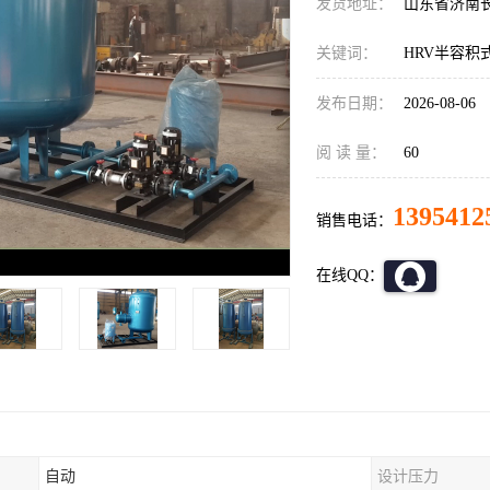
发货地址：
山东省济南
关键词：
HRV半容积
发布日期：
2026-08-06
阅 读 量：
60
1395412
销售电话：
在线QQ：
自动
设计压力