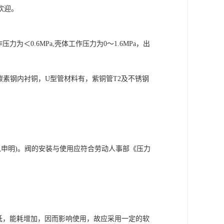
欢迎。
＜0.6MPa,壳体工作压力为0～1.6MPa，出
Ti,碳素钢内衬铜，U型管材料有，紫铜管T2及不锈钢
以申明)。阀的安装与使用应符合劳动人事部《压力
低，能耗增加，因而影响使用，故应采用一定的软