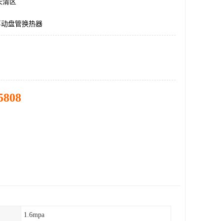
长清区
浮动盘管换热器
5808
1.6mpa