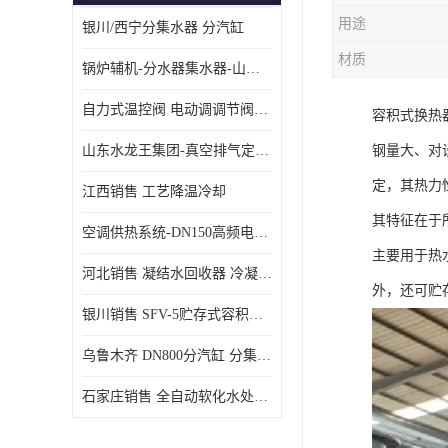
用途
银川/西宁分集水器 分汽缸
材质
锅炉辅机-分水器集水器-山东龙源供热设备
自力式温控阀 电动调调节阀温控阀-济南张夏水暖设备
容积式换热
山东水龙王集团-真空排气定压机组
钢量大、对
定，其热力
江西销售 工艺降温冷却
其特征在于
空调供热系统-DN150高频电子水除垢仪
主要用于热
河北销售 凝结水回收器 冷凝水回收器
外，还可贮
银川销售 SFV-5贮存式容积式换热器
乌鲁木齐 DN800分汽缸 分集水器
石家庄销售 全自动软化水处理器