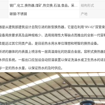
钢厂,化工,换热器,煤矿,热交换,石油,食品，采暖.供热.空调。
结构形式
碳钢/不锈钢
产地
器是从建筑部建筑设计总院引进的新型换热器，它是在利用“RV-02”双
设备用房要求高及品种规格少、选用局限性大等缺点而推出的全新一代容
性能远过其它同类产品，是目前热水用水单位理想和明智的换热设备。
所述的器体的内表面上喷涂有一层高温熔化的防腐合金层。容积式换热器
水供应系统。一般出口应加设自动控温装置以保证洗澡水或卫生热水的适
存一定的热水水量，以保证热水的及时供应。