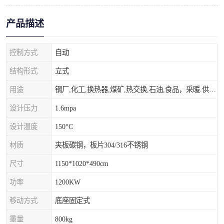
产品描述
控制方式
自动
结构形式
立式
用途
钢厂,化工,换热器,煤矿,热交换,石油,食品，采暖.供热.空调。
设计压力
1.6mpa
设计温度
150°C
材质
夹板碳钢，板片304/316不锈钢
尺寸
1150*1020*490cm
功率
1200KW
移动方式
底座固定式
重量
800kg