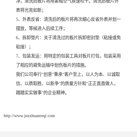
净，清洗后板片将用紧缩空气疾速吹干。清洗后板片外
表将光亮如新；
5、外表反省：清洗后的板片将再次细心反省外表并划一
摆放，等候进入后续工序；
6、拆卸垫片：关于清洗过的板片拆卸密封垫（粘接或免
粘接）；
7、包装发运：用特定的包装工具对板片打包，包装采用
了相应的避免运输中划伤板片的措施。
我们公司奉行“创意”秉承“客户至上，以人为本、以诚取
信、以质取胜、以新争”的质量方针和“正正直直做人，
踏踏实实做事”的企业精神。
http://www.jnzxhuanreqi.com