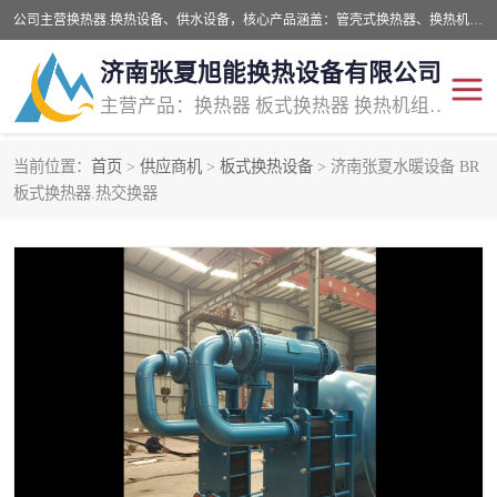
公司主营换热器.换热设备、供水设备，核心产品涵盖：管壳式换热器、换热机组、不锈钢组合式水箱、水处理设备等，提供非标设备集生产、销售、安装一体化服务，可满足全国酒店、学校、医院、商业综合体、工业项目等多场景换热与供水需求。
济南张夏旭能换热设备有限公司
主营产品：换热器 板式换热器 换热机组 供水设备 水处理设备
当前位置：
首页
>
供应商机
>
板式换热设备
> 济南张夏水暖设备 BR
管壳式换热器
容积式换热器
板式换热器.热交换器
汽水换热机组
板式换热设备
板式换热机组
定压补水装置
囊式膨胀水箱
水处理器设备
智能供水设备
锅炉辅机设备
非标加工设备