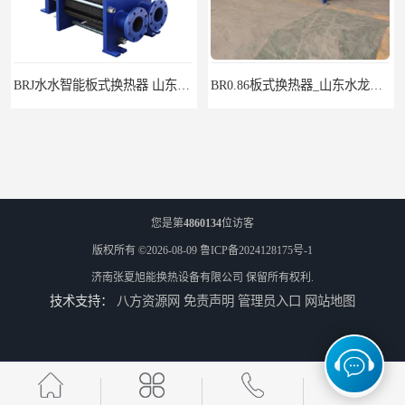
BRJ水水智能板式换热器 山东陆丰容器设备
BR0.86板式换热器_山东水龙王公司
您是第
4860134
位访客
版权所有 ©2026-08-09
鲁ICP备2024128175号-1
济南张夏旭能换热设备有限公司
保留所有权利.
技术支持：
八方资源网
免责声明
管理员入口
网站地图
水/水板式换热器 济南张夏供水换热器
济南张夏供水_NZG囊式落地膨胀水箱