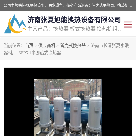
公司主营换热器.换热设备、供水设备，核心产品涵盖：管壳式换热器、换热机组、不锈钢组合式水箱、水处理设备等，提供非标设备集生产、销售、安装一体化服务，可满足全国酒店、学校、医院、商业综合体、工业项目等多场景换热与供水需求。
济南张夏旭能换热设备有限公司
主营产品：换热器 板式换热器 换热机组 供水设备 水处理设备
当前位置：
首页
>
供应商机
>
管壳式换热器
> 济南市长清张夏水暖
管壳式换热器
容积式换热器
器材厂_SFP5.1半即热式换热器
汽水换热机组
板式换热设备
板式换热机组
定压补水装置
囊式膨胀水箱
水处理器设备
智能供水设备
锅炉辅机设备
非标加工设备