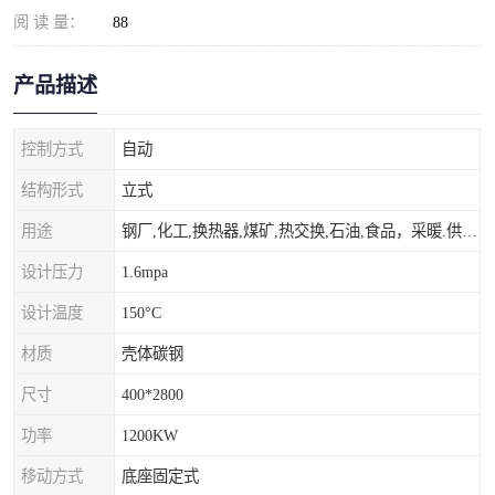
阅 读 量：
88
产品描述
控制方式
自动
结构形式
立式
用途
钢厂,化工,换热器,煤矿,热交换,石油,食品，采暖.供热.空调。
设计压力
1.6mpa
设计温度
150°C
材质
壳体碳钢
尺寸
400*2800
功率
1200KW
移动方式
底座固定式