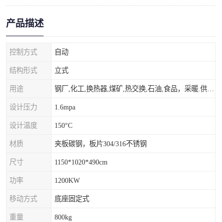
产品描述
控制方式
自动
结构形式
立式
用途
钢厂,化工,换热器,煤矿,热交换,石油,食品，采暖.供热.空调。
设计压力
1.6mpa
设计温度
150°C
材质
夹板碳钢，板片304/316不锈钢
尺寸
1150*1020*490cm
功率
1200KW
移动方式
底座固定式
重量
800kg