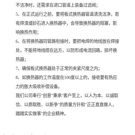
不洁净时，还需求在进口管道上装备过滤阀；
5、在正式运行之前，要将板式换热器管道清洗洁净，若
有焊渣或砂石进入换热器中，会导致换热器的阻塞，影
响换热作用；
6、在将换热器同管路衔接时，要把电焊的地线放在焊接
处，不能将地线搭在远方，以防形成电流回路，损坏换
热器；
7、确保板式换热器处于正常的夹紧尺度之内；
8、如换热器的工作温度在100度以上的，接收要有热应
力的胀大吸收补偿设备。
我们公司奉行“创意”秉承“客户至上，以人为本、以诚取
信、以质取胜、以新争”的质量方针和“正正直直做人，
踏踏实实做事”的企业精神。