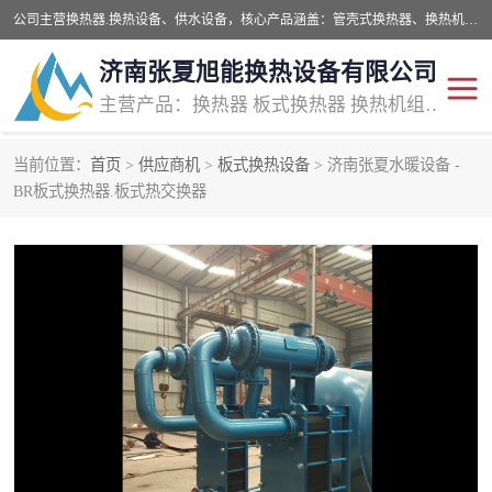
公司主营换热器.换热设备、供水设备，核心产品涵盖：管壳式换热器、换热机组、不锈钢组合式水箱、水处理设备等，提供非标设备集生产、销售、安装一体化服务，可满足全国酒店、学校、医院、商业综合体、工业项目等多场景换热与供水需求。
济南张夏旭能换热设备有限公司
主营产品：换热器 板式换热器 换热机组 供水设备 水处理设备
当前位置：
首页
>
供应商机
>
板式换热设备
> 济南张夏水暖设备 -
管壳式换热器
容积式换热器
BR板式换热器.板式热交换器
汽水换热机组
板式换热设备
板式换热机组
定压补水装置
囊式膨胀水箱
水处理器设备
智能供水设备
锅炉辅机设备
非标加工设备