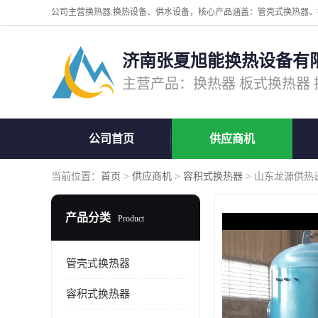
济南张夏旭能换热设备有
公司首页
供应商机
当前位置：
首页
>
供应商机
>
容积式换热器
> 山东龙源供热
产品分类
Product
管壳式换热器
容积式换热器