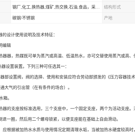
钢厂,化工,换热器,煤矿,热交换,石油,食品，采暖.供热.空调。
结构形式
碳钢/不锈钢
产地
器的设计使用说明及技术特征：
明编辑
式换热器器，热媒既可单为蒸汽或高温、低温热水，亦可交替使用蒸汽或高
换热器设置装置。下列三种可任选其一：
积式换器部设置阀，阀的选择、使用和安装应符合劳动部颁发的《压力容器技
设接通大气的引出管（在有条件的场合）。
胀水箱。
式换热器的支座按标准选用，三个支座中，一个固定支座，两个为活动支座
倒退一圈，然后用二个螺母锁紧，以便支座能在基础上自由滑动。
用中，应根据被加热水水质与使用情况定期清理水垢，当被加热水硬度较高