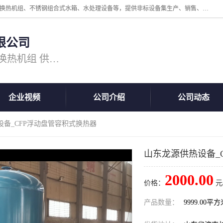
公司主营换热器.换热设备、供水设备，核心产品涵盖：管壳式换热器、换热机组、不锈钢组合式水箱、水处理设备等，提供非标设备集生产、销售、安装一体化服务，可满足全国酒店、学校、医院、商业综合体、工业项目等多场景换热与供水需求。
限公司
主营产品：换热器 板式换热器 换热机组 供水设备 水处理设备
企业视频
公司介绍
公司动态
设备_CFP浮动盘管容积式换热器
山东龙源供热设备_
2000.00
价格：
元
产品数量：
9999.00平