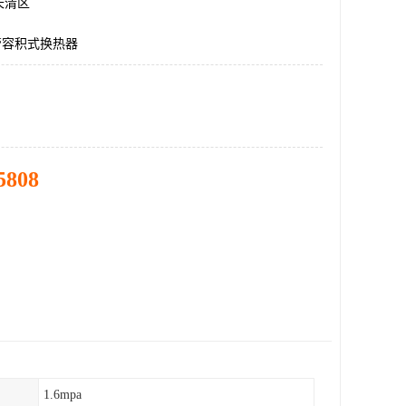
长清区
管容积式换热器
5808
1.6mpa