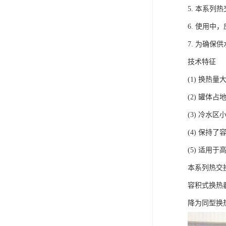
5. 本系
6. 使用
7. 为确
技术特征
(1) 换热
(2) 罐体
(3) 冷水
(4) 保
(5) 适用
本系列热交
容积式换热
降为同型换热