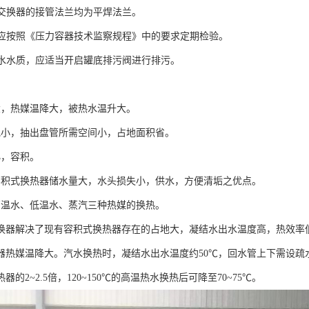
列热交换器的接管法兰均为平焊法兰。
中，应按照《压力容器技术监察规程》中的要求定期检验。
保供水水质，应适当开启罐底排污阀进行排污。
量大，热媒温降大，被热水温升大。
占地小，抽出盘管所需空间小，占地面积省。
区小，容积。
持了容积式换热器储水量大，水头损失小，供水，方便清垢之优点。
于高温水、低温水、蒸汽三种热媒的换热。
换器解决了现有容积式换热器存在的占地大，凝结水出水温度高，热效率
器热媒温降大。汽水换热时，凝结水出水温度约50℃，回水管上下需设疏
器的2~2.5倍，120~150℃的高温热水换热后可降至70~75℃。