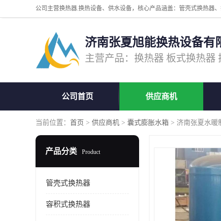
济南张夏旭能换热设备有
公司首页
供应商机
当前位置：
首页
>
供应商机
>
囊式膨胀水箱
> 济南张夏水暖
产品分类
Product
管壳式换热器
容积式换热器