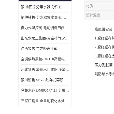
材质
银川/西宁分集水器 分汽缸
设计温度
锅炉辅机-分水器集水器-山东龙源供热设备
自力式温控阀 电动调调节阀温控阀-济南张夏水暖设备
膨胀罐安装
山东水龙王集团-真空排气定压机组
1.膨胀罐
2.膨胀罐
江西销售 工艺降温冷却
3.膨胀罐
空调供热系统-DN150高频电子水除垢仪
压力膨胀罐
河北销售 凝结水回收器 冷凝水回收器
消防给水系
银川销售 SFV-5贮存式容积式换热器
乌鲁木齐 DN800分汽缸 分集水器
石家庄销售 全自动软化水处理器