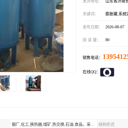
发货地址：
山东省济南
关键词：
膨胀罐,系统
发布日期：
2026-08-07
阅 读 量：
80
1395412
销售电话：
在线QQ：
钢厂,化工,换热器,煤矿,热交换,石油,食品，采暖.供热.空调。
结构形式