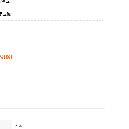
长清区
定压罐
5808
立式