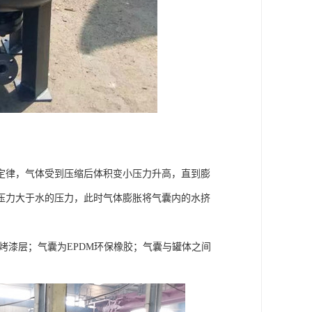
定律，气体受到压缩后体积变小压力升高，直到膨
压力大于水的压力，此时气体膨胀将气囊内的水挤
烤漆层；气囊为EPDM环保橡胶；气囊与罐体之间