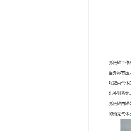
膨胀罐工作
当外界有压
胀罐内气体
出补到系统
膨胀罐由罐
的预充气体