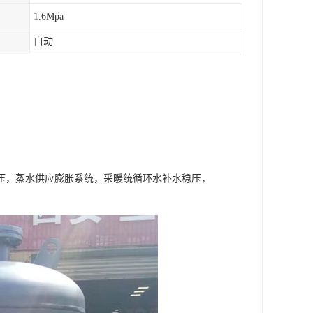
1.6Mpa
自动
压，蒸水供应膨胀系统，采暖统循环水补水稳压，