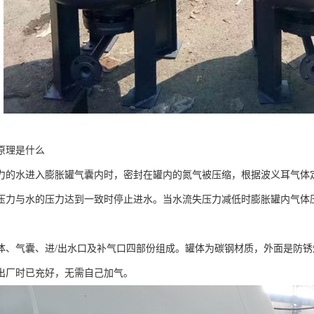
原理是什么
力的水进入膨胀罐气囊内时，密封在罐内的氮气被压缩，根据波义耳气体
压力与水的压力达到一致时停止进水。当水流失压力减低时膨胀罐内气体
。
体、气囊、进/出水口及补气口四部份组成。罐体为碳钢材质，外面是防锈
出厂时已充好，无需自己加气。