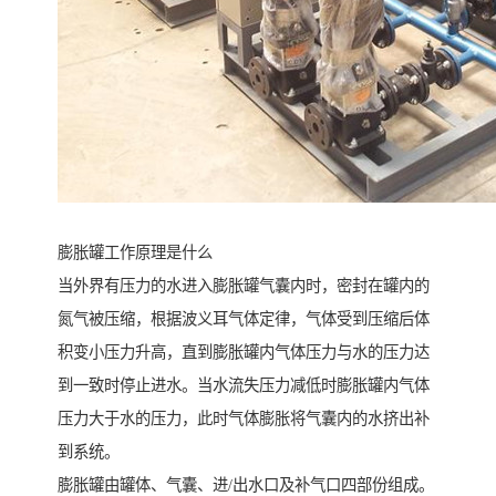
膨胀罐工作原理是什么
当外界有压力的水进入膨胀罐气囊内时，密封在罐内的
氮气被压缩，根据波义耳气体定律，气体受到压缩后体
积变小压力升高，直到膨胀罐内气体压力与水的压力达
到一致时停止进水。当水流失压力减低时膨胀罐内气体
压力大于水的压力，此时气体膨胀将气囊内的水挤出补
到系统。
膨胀罐由罐体、气囊、进/出水口及补气口四部份组成。