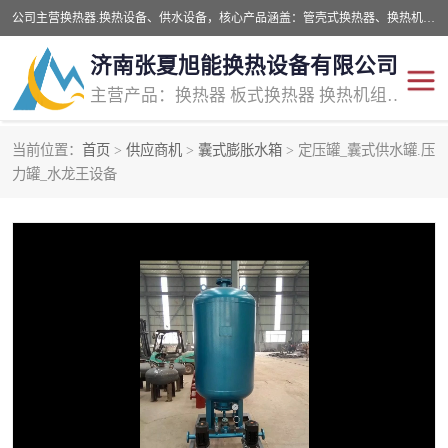
公司主营换热器.换热设备、供水设备，核心产品涵盖：管壳式换热器、换热机组、不锈钢组合式水箱、水处理设备等，提供非标设备集生产、销售、安装一体化服务，可满足全国酒店、学校、医院、商业综合体、工业项目等多场景换热与供水需求。
济南张夏旭能换热设备有限公司
主营产品：换热器 板式换热器 换热机组 供水设备 水处理设备
当前位置：
首页
>
供应商机
>
囊式膨胀水箱
> 定压罐_囊式供水罐.压
管壳式换热器
容积式换热器
力罐_水龙王设备
汽水换热机组
板式换热设备
板式换热机组
定压补水装置
囊式膨胀水箱
水处理器设备
智能供水设备
锅炉辅机设备
非标加工设备