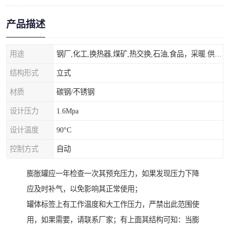
产品描述
用途
钢厂,化工,换热器,煤矿,热交换,石油,食品，采暖.供热.空调。
结构形式
立式
材质
碳钢/不锈钢
设计压力
1.6Mpa
设计温度
90°C
控制方式
自动
膨胀罐应一年检查一次其预充压力，如果发现压力下降
应及时补气，以免影响其正常使用；
罐体标签上有工作温度和大工作压力，严禁出此范围使
用，如果需要，请联系厂家；有上面其结构可知：当膨