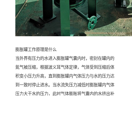
膨胀罐工作原理是什么
当外界有压力的水进入膨胀罐气囊内时，密封在罐内的
氮气被压缩，根据波义耳气体定律，气体受到压缩后体
积变小压力升高，直到膨胀罐内气体压力与水的压力达
到一致时停止进水。当水流失压力减低时膨胀罐内气体
压力大于水的压力，此时气体膨胀将气囊内的水挤出补
到系统。
膨胀罐由罐体、气囊、进/出水口及补气口四部份组成。
罐体为碳钢材质，外面是防锈烤漆层；气囊为EPDM环
保橡胶；气囊与罐体之间的预充气体出厂时已充好，无