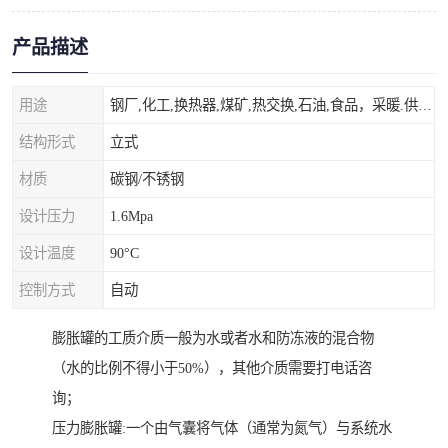
产品描述
用途
钢厂,化工,换热器,煤矿,热交换,石油,食品，采暖.供热.空调。
结构形式
立式
材质
碳钢/不锈钢
设计压力
1.6Mpa
设计温度
90°C
控制方式
自动
膨胀罐的工质介质一般为水或者水和防冻液的混合物
（水的比例不得小于50%），其他介质需要打电话咨
询；
压力膨胀罐:一个由气囊将气体（通常为氮气）与系统水