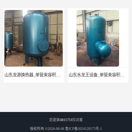
山东水龙王设备_单管束容积式换热器
单管束容积式换热器..济南张夏水暖设备
您是第
4811753
位访客
版权所有 ©2026-08-06
鲁ICP备2024128175号-1