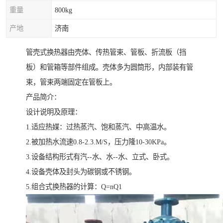
重量
800kg
产地
济南
管壳式换热器由壳体、传热管束、管板、折流板（挡
板）和管箱等部件组成。壳体多为圆筒形，内部装有管
束，管束两端固定在管板上。
产品简介：
设计说明及原理：
1.适应热媒：过热蒸汽、饱和蒸汽、中高温水。
2.被加热水流速0.8-2.3.M/S，压力隆10-30KPa。
3.设备结构形式有汽--水、水--水、立式、卧式。
4.设备壳体及封头为碳钢或不锈钢。
5.组合式换热器的计算：Q=nQ1