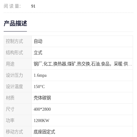
阅 读 量：
91
产品描述
控制方式
自动
结构形式
立式
用途
钢厂,化工,换热器,煤矿,热交换,石油,食品，采暖.供热.空调。
设计压力
1.6mpa
设计温度
150°C
材质
壳体碳钢
尺寸
400*2800
功率
1200KW
移动方式
底座固定式