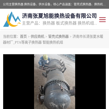
公司主营换热器.换热设备、供水设备，核心产品涵盖：管壳式换热器、换热机组、不锈钢组合式水箱、水处理设备等，提供非标设备集生产、销售、安装一体化服务，可满足全国酒店、学校、医院、商业综合体、工业项目等多场景换热与供水需求。
济南张夏旭能换热设备有限公司
主营产品：换热器 板式换热器 换热机组 供水设备 水处理设备
当前位置：
首页
>
供应商机
>
管壳式换热器
> 济南市长清张夏水暖
管壳式换热器
容积式换热器
器材厂_PTA等离子换热器 智能换热机组
汽水换热机组
板式换热设备
板式换热机组
定压补水装置
囊式膨胀水箱
水处理器设备
智能供水设备
锅炉辅机设备
非标加工设备