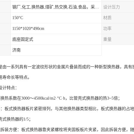
钢厂,化工,换热器,煤矿,热交换,石油,食品，采暖.供热.空调。
设计压力
150°C
材质
1150*1020*490cm
功率
底座固定式
重量
济南
是由一系列具有一定波纹形状的金属片叠装而成的一种新型换热器，具有
用寿命长等特点。
设计特点：
热系数在3000～4500kcal/m2·°C·h，比管壳式换热器的热3~5倍；
凑：板式换热器板片紧密排列，与其他换热器类型相比，板式换热器的占
式换热器的1/5；
洗拆装方便：板式换热器靠夹紧螺栓将夹固板板片夹紧，因此拆装方便，