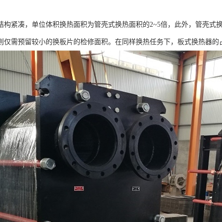
结构紧凑，单位体积换热面积为管壳式换热面积的2~5倍，此外，管壳式
则仅需预留较小的换板片的检修面积。在同样换热任务下，板式换热器的占地面