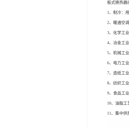
板式换热器
1、制冷：
2、暖通空
3、化学工
4、冶金工
5、机械工
6、电力工
7、造纸工
8、纺织工
9、食品工
10、油脂
11、集中