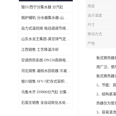
用途
银川/西宁分集水器 分汽缸
设计温度
锅炉辅机-分水器集水器-山东龙源供热设备
尺寸
自力式温控阀 电动调调节阀温控阀-济南张夏水暖设备
移动方式
山东水龙王集团-真空排气定压机组
产地
江西销售 工艺降温冷却
板式换热器
空调供热系统-DN150高频电子水除垢仪
用广泛、使
河北销售 凝结水回收器 冷凝水回收器
板式换热器
银川销售 SFV-5贮存式容积式换热器
1、节能：其换
乌鲁木齐 DN800分汽缸 分集水器
2、结构紧
石家庄销售 全自动软化水处理器
热器仅为管壳
3、容易清