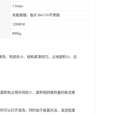
1.6mpa
夹板碳钢，板片304/316不锈钢
1200KW
800kg
换热、热损失小、结构紧凑轻巧、占地面积小、应
地面积和占用空间较少，面积相同换热量的板式换
随时可以打开清洗，同时由于板面光洁，湍流程度