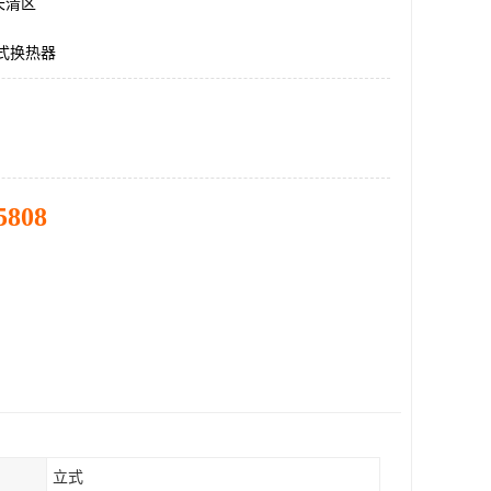
长清区
式换热器
5808
立式