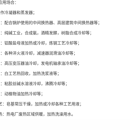
应用场合：
用作冷凝器和蒸发器；
调：配合锅炉使用的中间换热器、高层建筑中间换热器等；
业：纯碱工业，合成氨，酒精发酵，树脂合成冷却等；
业：铝酸盐母液加热或冷却，炼钢工艺冷却等；
业：各种淬火液冷却，减速器润滑油冷却等；
业：高压变压器油冷却，发电机轴承油冷却等；
业：白工艺热回收，加热洗浆液等；
业：粘胶丝碱水溶液冷却，沸腾冷却等；
业：动植物油加热冷却等；
工艺：皂基常压干燥，加热或冷却各种工艺用液；
供热：热电厂废热区域供暖，加热洗澡用水。