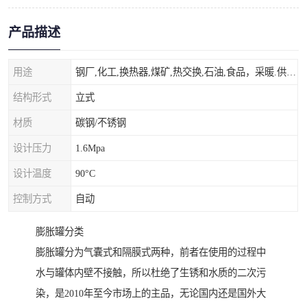
产品描述
用途
钢厂,化工,换热器,煤矿,热交换,石油,食品，采暖.供热.空调。
结构形式
立式
材质
碳钢/不锈钢
设计压力
1.6Mpa
设计温度
90°C
控制方式
自动
膨胀罐分类
膨胀罐分为气囊式和隔膜式两种，前者在使用的过程中
水与罐体内壁不接触，所以杜绝了生锈和水质的二次污
染，是2010年至今市场上的主品，无论国内还是国外大