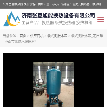
公司主营换热器.换热设备、供水设备，核心产品涵盖：管壳式换热器、换热机组、不锈钢组合式水箱、水处理设备等，提供非标设备集生产、销售、安装一体化服务，可满足全国酒店、学校、医院、商业综合体、工业项目等多场景换热与供水需求。
济南张夏旭能换热设备有限公司
主营产品：换热器 板式换热器 换热机组 供水设备 水处理设备
当前位置：
首页
>
供应商机
>
囊式膨胀水箱
> 囊式膨胀水箱_定压罐
管壳式换热器
容积式换热器
_济南市张夏水暖器材厂
汽水换热机组
板式换热设备
板式换热机组
定压补水装置
囊式膨胀水箱
水处理器设备
智能供水设备
锅炉辅机设备
非标加工设备