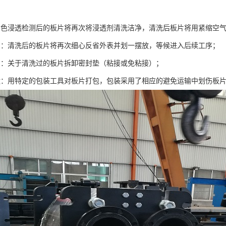
着色浸透检测后的板片将再次将浸透剂清洗洁净，清洗后板片将用紧缩空
省：清洗后的板片将再次细心反省外表并划一摆放，等候进入后续工序；
片：关于清洗过的板片拆卸密封垫（粘接或免粘接）；
运：用特定的包装工具对板片打包，包装采用了相应的避免运输中划伤板