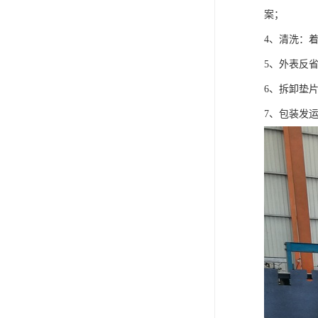
案；
4、清洗：
5、外表反
6、拆卸垫
7、包装发