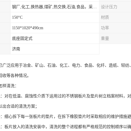
钢厂,化工,换热器,煤矿,热交换,石油,食品，采暖.供热.空调。
设计压力
150°C
材质
1150*1020*490cm
功率
底座固定式
重量
济南
已广泛应用于冶金、矿山、石油、化工、电力、食品、化纤、造纸、轻纺
回收等各种情况。
怎样清洗：
洗：对在低温、腐蚀性介质下运用过的不锈钢板片及垫片树立档案材料，
以出合适的清洗方案；
垫：细心拆下每一张板片的垫片，在拆下橡胶垫片时采取相应的维护措施
洗：板片放入的清洗安装中，清洗的整个进程都有严格规范的控制顺序以