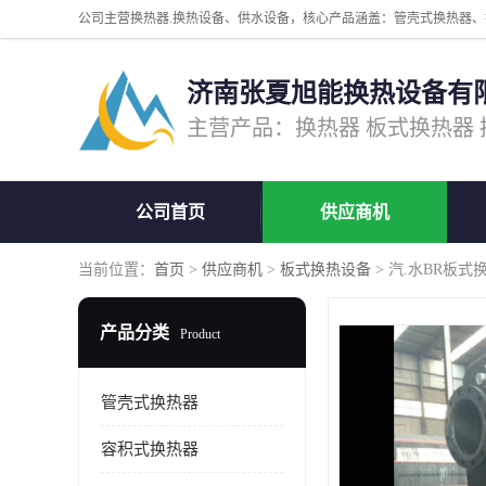
济南张夏旭能换热设备有
公司首页
供应商机
当前位置：
首页
>
供应商机
>
板式换热设备
> 汽.水BR板式
产品分类
Product
管壳式换热器
容积式换热器