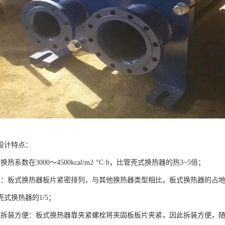
设计特点：
热系数在3000～4500kcal/m2·°C·h，比管壳式换热器的热3~5倍；
凑：板式换热器板片紧密排列，与其他换热器类型相比，板式换热器的占
式换热器的1/5；
洗拆装方便：板式换热器靠夹紧螺栓将夹固板板片夹紧，因此拆装方便，