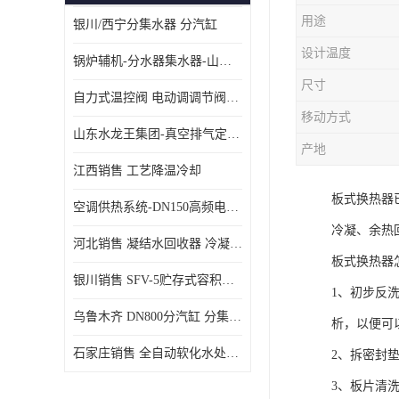
用途
银川/西宁分集水器 分汽缸
设计温度
锅炉辅机-分水器集水器-山东龙源供热设备
尺寸
自力式温控阀 电动调调节阀温控阀-济南张夏水暖设备
移动方式
山东水龙王集团-真空排气定压机组
产地
江西销售 工艺降温冷却
板式换热器
空调供热系统-DN150高频电子水除垢仪
冷凝、余热
河北销售 凝结水回收器 冷凝水回收器
板式换热器
银川销售 SFV-5贮存式容积式换热器
1、初步反
乌鲁木齐 DN800分汽缸 分集水器
析，以便可
石家庄销售 全自动软化水处理器
2、拆密封
3、板片清