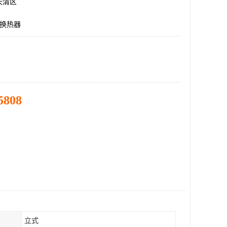
长清区
式换热器
5808
立式