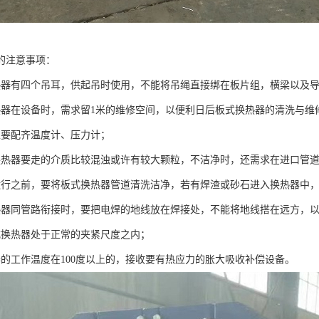
的注意事项：
热器有四个吊耳，供起吊时使用，不能将吊绳直接绑在板片组，横梁以及
热器在设备时，需求留1米的维修空间，以便利日后板式换热器的清洗与维
上要配齐温度计、压力计；
换热器要走的介质比较混浊或许有较大颗粒，不洁净时，还需求在进口管
运行之前，要将板式换热器管道清洗洁净，若有焊渣或砂石进入换热器中
热器同管路衔接时，要把电焊的地线放在焊接处，不能将地线搭在远方，
式换热器处于正常的夹紧尺度之内；
器的工作温度在100度以上的，接收要有热应力的胀大吸收补偿设备。