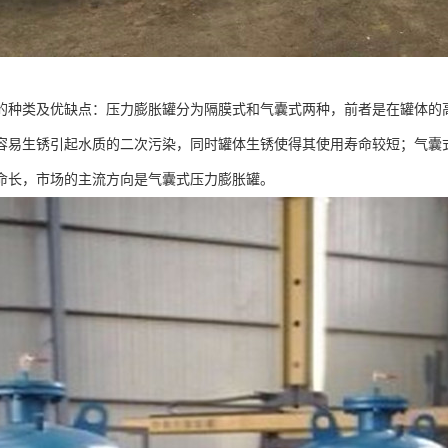
的种类及优缺点：压力膨胀罐分为隔膜式和气囊式两种，前者是在罐体的
容易生锈引起水质的二次污染，同时罐体生锈使得其使用寿命较短；气囊
命长，市场的主流方向是气囊式压力膨胀罐。