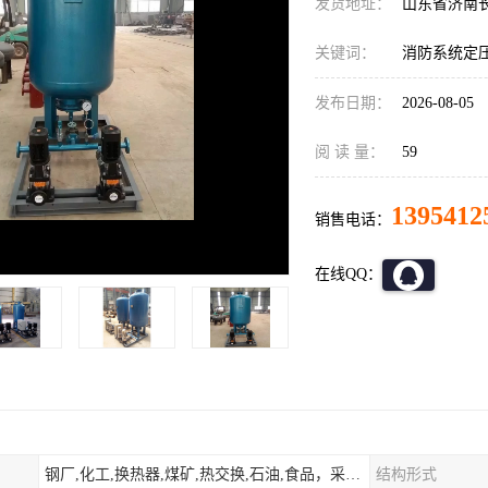
发货地址：
山东省济南
关键词：
消防系统定
发布日期：
2026-08-05
阅 读 量：
59
1395412
销售电话：
在线QQ：
钢厂,化工,换热器,煤矿,热交换,石油,食品，采暖.供热.空调。
结构形式