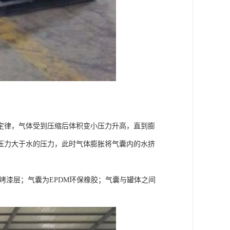
定律，气体受到压缩后体积变小压力升高，直到膨
压力大于水的压力，此时气体膨胀将气囊内的水挤
烤漆层；气囊为EPDM环保橡胶；气囊与罐体之间