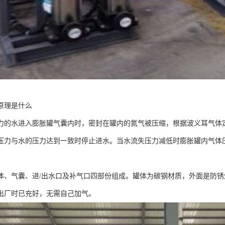
原理是什么
力的水进入膨胀罐气囊内时，密封在罐内的氮气被压缩，根据波义耳气体
压力与水的压力达到一致时停止进水。当水流失压力减低时膨胀罐内气体
。
体、气囊、进/出水口及补气口四部份组成。罐体为碳钢材质，外面是防锈
出厂时已充好，无需自己加气。