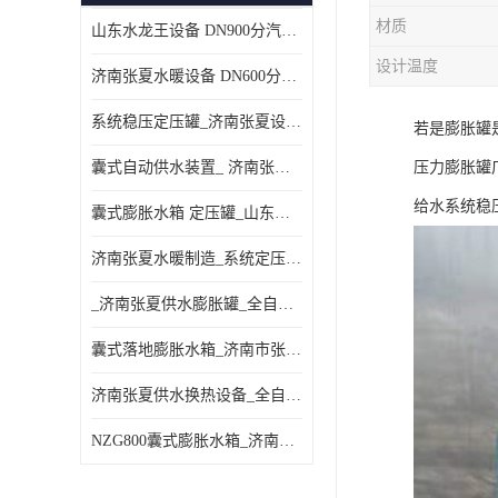
材质
山东水龙王设备 DN900分汽缸 分集水器
设计温度
济南张夏水暖设备 DN600分汽缸 分集水器
系统稳压定压罐_济南张夏设备厂家_采暖空调系统
若是膨胀罐
囊式自动供水装置_ 济南张夏水暖设备
压力膨胀罐
给水系统稳
囊式膨胀水箱 定压罐_山东水龙王设备销售
济南张夏水暖制造_系统定压装置 定压罐
_济南张夏供水膨胀罐_全自动定压排气机组
囊式落地膨胀水箱_济南市张夏水暖器材厂
济南张夏供水换热设备_全自动定压脱气装置
NZG800囊式膨胀水箱_济南张夏设备制造