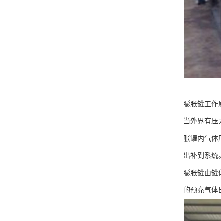
膨胀罐工作
当外界有压
胀罐内气体
出补到系统
膨胀罐由罐
的预充气体