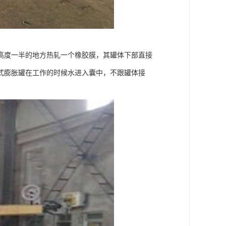
高度一半的地方热轧一个橡胶膜，其罐体下部直接
式膨胀罐在工作的时候水进入囊中，不跟罐体接