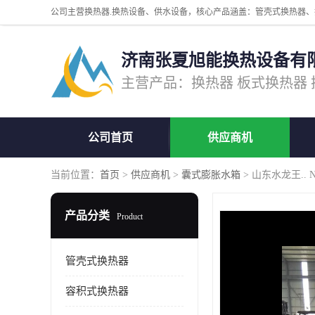
济南张夏旭能换热设备有
公司首页
供应商机
当前位置：
首页
>
供应商机
>
囊式膨胀水箱
> 山东水龙王..
产品分类
Product
管壳式换热器
容积式换热器