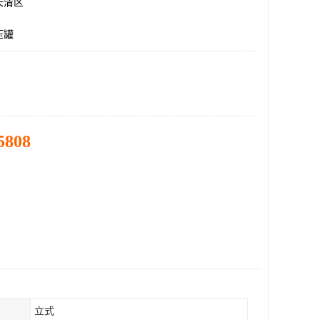
长清区
压罐
5808
立式