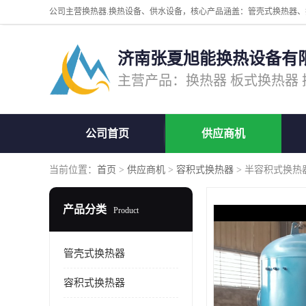
济南张夏旭能换热设备有
公司首页
供应商机
当前位置：
首页
>
供应商机
>
容积式换热器
> 半容积式换热
产品分类
Product
管壳式换热器
容积式换热器