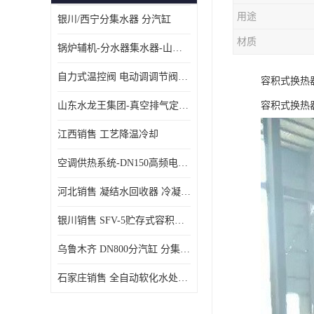
用途
银川/西宁分集水器 分汽缸
材质
锅炉辅机-分水器集水器-山东龙源供热设备
自力式温控阀 电动调调节阀温控阀-济南张夏水暖设备
容积式换热
山东水龙王集团-真空排气定压机组
容积式换热
江西销售 工艺降温冷却
空调供热系统-DN150高频电子水除垢仪
河北销售 凝结水回收器 冷凝水回收器
银川销售 SFV-5贮存式容积式换热器
乌鲁木齐 DN800分汽缸 分集水器
石家庄销售 全自动软化水处理器