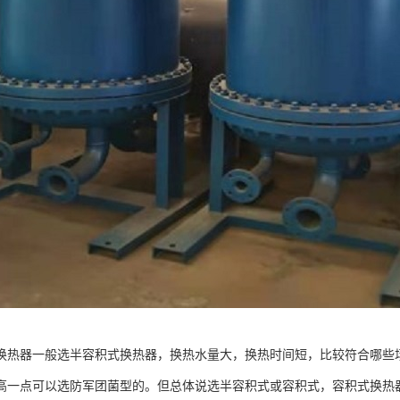
换热器一般选半容积式换热器，换热水量大，换热时间短，比较符合哪些
高一点可以选防军团菌型的。但总体说选半容积式或容积式，容积式换热