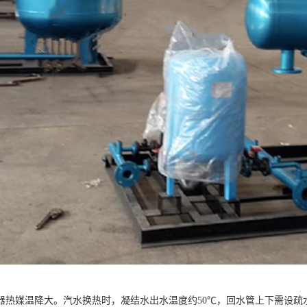
器热媒温降大。汽水换热时，凝结水出水温度约50℃，回水管上下需设疏