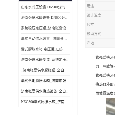
用途
山东水龙王设备 DN900分汽缸 分集水器
设计温度
济南张夏水暖设备 DN600分汽缸 分集水器
尺寸
系统稳压定压罐_济南张夏设备厂家_采暖空调系统
移动方式
囊式自动供水装置_ 济南张夏水暖设备
产地
囊式膨胀水箱 定压罐_山东水龙王设备销售
管壳式换热
济南张夏水暖制造_系统定压装置 定压罐
力，导致管
_济南张夏供水膨胀罐_全自动定压排气机组
管壳式换热
囊式落地膨胀水箱_济南市张夏水暖器材厂
换热器外部
济南张夏供水换热设备_全自动定压脱气装置
而使得温度
NZG800囊式膨胀水箱_济南张夏设备制造