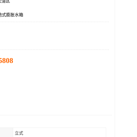
长清区
地式膨胀水箱
5808
立式