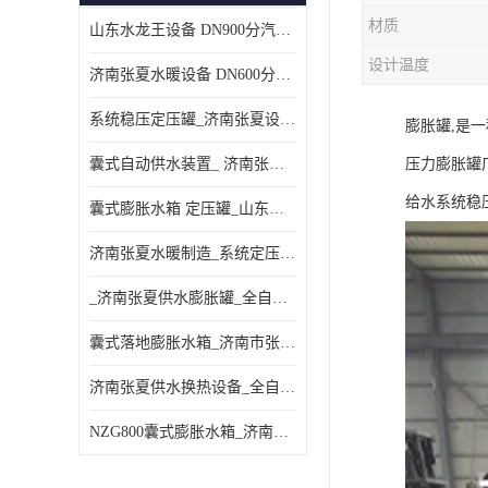
材质
山东水龙王设备 DN900分汽缸 分集水器
设计温度
济南张夏水暖设备 DN600分汽缸 分集水器
系统稳压定压罐_济南张夏设备厂家_采暖空调系统
膨胀罐,是
囊式自动供水装置_ 济南张夏水暖设备
压力膨胀罐
给水系统稳
囊式膨胀水箱 定压罐_山东水龙王设备销售
济南张夏水暖制造_系统定压装置 定压罐
_济南张夏供水膨胀罐_全自动定压排气机组
囊式落地膨胀水箱_济南市张夏水暖器材厂
济南张夏供水换热设备_全自动定压脱气装置
NZG800囊式膨胀水箱_济南张夏设备制造