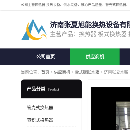
济南张夏旭能换热设备有
公司首页
供应商机
当前位置：
首页
>
供应商机
>
囊式膨胀水箱
> 济南张夏水暖
产品分类
Product
管壳式换热器
容积式换热器