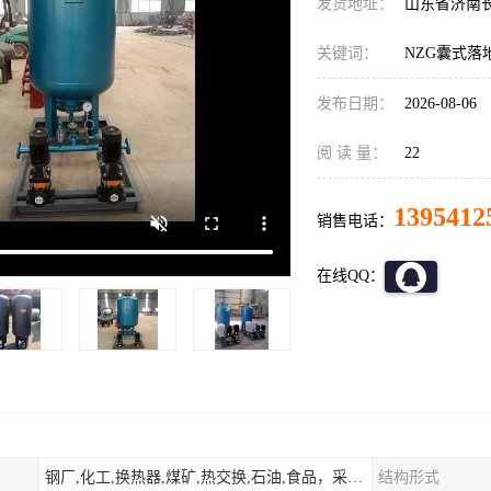
发货地址：
山东省济南
关键词：
NZG囊式落
发布日期：
2026-08-06
阅 读 量：
22
1395412
销售电话：
在线QQ：
钢厂,化工,换热器,煤矿,热交换,石油,食品，采暖.供热.空调。
结构形式