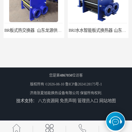
BR板式热交换器. 山东龙源供热设备
BRJ水水智能板式换热器 山东陆丰容器设备
您是第
4867050
位访客
版权所有 ©2026-08-10
鲁ICP备2024128175号-1
济南张夏旭能换热设备有限公司
保留所有权利.
技术支持：
八方资源网
免责声明
管理员入口
网站地图
BR0.86板式换热器_山东水龙王公司
水/水板式换热器 济南张夏供水换热器