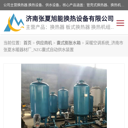
公司主营换热器.换热设备、供水设备，核心产品涵盖：管壳式换热器、换热机组、不锈钢组合式水箱、水处理设备等，提供非标设备集生产、销售、安装一体化服务，可满足全国酒店、学校、医院、商业综合体、工业项目等多场景换热与供水需求。
济南张夏旭能换热设备有限公司
主营产品：换热器 板式换热器 换热机组 供水设备 水处理设备
当前位置：
首页
>
供应商机
>
囊式膨胀水箱
> 采暖空调系统_济南市
管壳式换热器
容积式换热器
张夏水暖器材厂_NZG囊式自动供水装置
汽水换热机组
板式换热设备
板式换热机组
定压补水装置
囊式膨胀水箱
水处理器设备
智能供水设备
锅炉辅机设备
非标加工设备