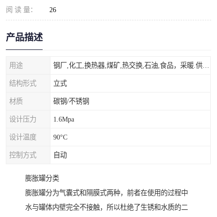
阅 读 量：
26
产品描述
用途
钢厂,化工,换热器,煤矿,热交换,石油,食品，采暖.供热.空调。
结构形式
立式
材质
碳钢/不锈钢
设计压力
1.6Mpa
设计温度
90°C
控制方式
自动
膨胀罐分类
膨胀罐分为气囊式和隔膜式两种，前者在使用的过程中
水与罐体内壁完全不接触，所以杜绝了生锈和水质的二