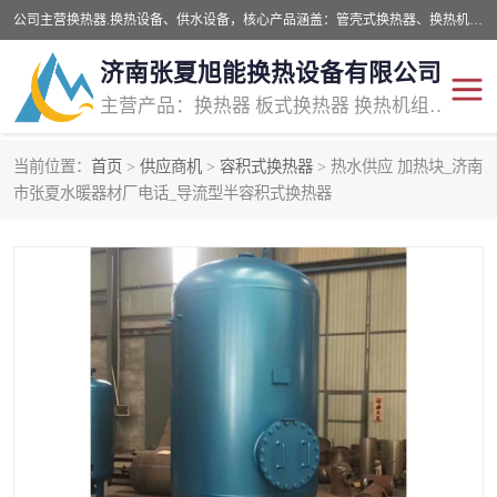
公司主营换热器.换热设备、供水设备，核心产品涵盖：管壳式换热器、换热机组、不锈钢组合式水箱、水处理设备等，提供非标设备集生产、销售、安装一体化服务，可满足全国酒店、学校、医院、商业综合体、工业项目等多场景换热与供水需求。
济南张夏旭能换热设备有限公司
主营产品：换热器 板式换热器 换热机组 供水设备 水处理设备
当前位置：
首页
>
供应商机
>
容积式换热器
> 热水供应 加热块_济南
管壳式换热器
容积式换热器
市张夏水暖器材厂电话_导流型半容积式换热器
汽水换热机组
板式换热设备
板式换热机组
定压补水装置
囊式膨胀水箱
水处理器设备
智能供水设备
锅炉辅机设备
非标加工设备