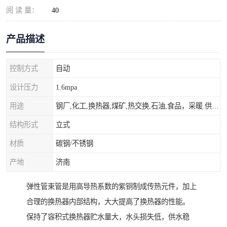
阅 读 量：
40
产品描述
控制方式
自动
设计压力
1.6mpa
用途
钢厂,化工,换热器,煤矿,热交换,石油,食品，采暖.供热.空调。
结构形式
立式
材质
碳钢/不锈钢
产地
济南
弹性管束管是用高导热系数的紫铜制成传热元件，加上
合理的换热器内部结构，大大提高了换热器的性能。
保持了容积式换热器贮水量大，水头损失低，供水稳