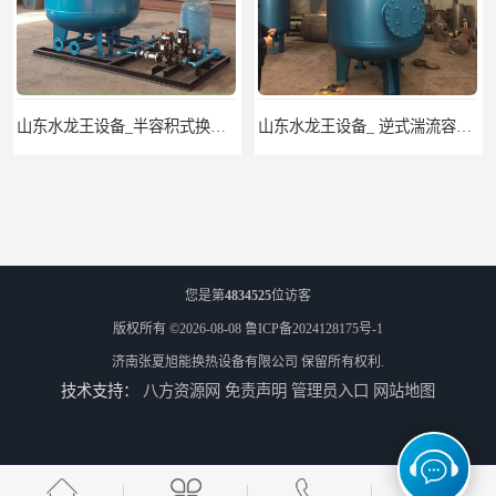
山东水龙王设备_半容积式换热器.水水加热器
山东水龙王设备_ 逆式湍流容积式换热器
您是第
4834525
位访客
版权所有 ©2026-08-08
鲁ICP备2024128175号-1
济南张夏旭能换热设备有限公司
保留所有权利.
技术支持：
八方资源网
免责声明
管理员入口
网站地图
山东水龙王设备_CFP-4贮存式浮动盘管换热器
山东龙源供热设备_汽水模块式换热器_供热空调系统