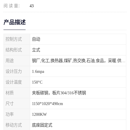
阅 读 量：
43
产品描述
控制方式
自动
结构形式
立式
用途
钢厂,化工,换热器,煤矿,热交换,石油,食品，采暖.供热.空调。
设计压力
1.6mpa
设计温度
150°C
材质
夹板碳钢，板片304/316不锈钢
尺寸
1150*1020*490cm
功率
1200KW
移动方式
底座固定式