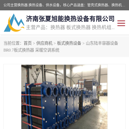
公司主营换热器.换热设备、供水设备，核心产品涵盖：管壳式换热器、换热机组、不锈钢组合式水箱、水处理设备等，提供非标设备集生产、销售、安装一体化服务，可满足全国酒店、学校、医院、商业综合体、工业项目等多场景换热与供水需求。
济南张夏旭能换热设备有限公司
主营产品：换热器 板式换热器 换热机组 供水设备 水处理设备
当前位置：
首页
>
供应商机
>
板式换热设备
> 山东陆丰容器设备
管壳式换热器
容积式换热器
BR0.7板式换热器 采暖空调系统
汽水换热机组
板式换热设备
板式换热机组
定压补水装置
囊式膨胀水箱
水处理器设备
智能供水设备
锅炉辅机设备
非标加工设备