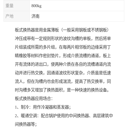
重量
800kg
产地
济南
板式换热器是用金属薄板（一般采用钢板或不锈钢板）
冲压成带有一定规则形状的波纹沟槽的单板，然后将单
片组装成所需的多片组，在每两片相邻板的边缘采用丁
睛橡胶等材料作密封垫片，形成介质流槽的通道，板上
开有流体的进出口，使两种介质在各自的流槽通道内流
动并进行热交换，因通道波纹形状复杂，介质虽是低速
流人，但在沟槽内也会形成湍流，提高了热交换率，同
时沟槽多又增加了换热面积，是一种快速的换热设备。
板式换热器应用场合：
1、制冷：用作冷凝器和蒸发器；
2、暖通空调：配合锅炉使用的中间换热器、高层建筑中
间换热器等；