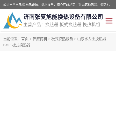
公司主营换热器.换热设备、供水设备，核心产品涵盖：管壳式换热器、换热机组、不锈钢组合式水箱、水处理设备等，提供非标设备集生产、销售、安装一体化服务，可满足全国酒店、学校、医院、商业综合体、工业项目等多场景换热与供水需求。
济南张夏旭能换热设备有限公司
主营产品：换热器 板式换热器 换热机组 供水设备 水处理设备
当前位置：
首页
>
供应商机
>
板式换热设备
> 山东水龙王换热器
BM05板式换热器