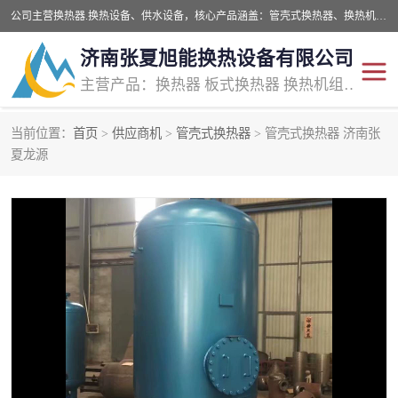
公司主营换热器.换热设备、供水设备，核心产品涵盖：管壳式换热器、换热机组、不锈钢组合式水箱、水处理设备等，提供非标设备集生产、销售、安装一体化服务，可满足全国酒店、学校、医院、商业综合体、工业项目等多场景换热与供水需求。
济南张夏旭能换热设备有限公司
主营产品：换热器 板式换热器 换热机组 供水设备 水处理设备
当前位置：
首页
>
供应商机
>
管壳式换热器
> 管壳式换热器 济南张
管壳式换热器
容积式换热器
夏龙源
汽水换热机组
板式换热设备
板式换热机组
定压补水装置
囊式膨胀水箱
水处理器设备
智能供水设备
锅炉辅机设备
非标加工设备