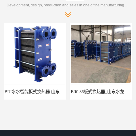
Development, design, production and sales in one of the manufacturing enterprises
BR0.86板式换热器_山东水龙王公司