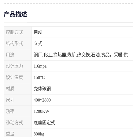
产品描述
控制方式
自动
结构形式
立式
用途
钢厂,化工,换热器,煤矿,热交换,石油,食品，采暖.供热.空调。
设计压力
1.6mpa
设计温度
150°C
材质
壳体碳钢
尺寸
400*2800
功率
1200KW
移动方式
底座固定式
重量
800kg