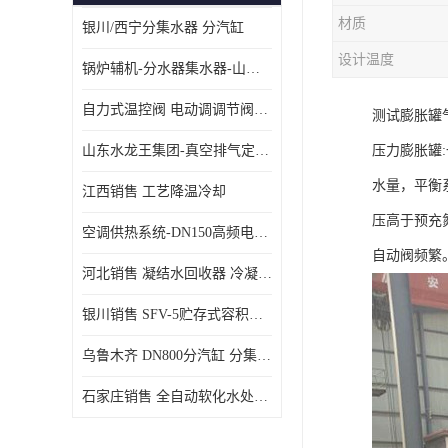
材质
银川/西宁分集水器 分汽缸
设计温度
锅炉辅机-分水器集水器-山东龙源供热设备
自力式温控阀 电动调调节阀温控阀-济南张夏水暖设备
测试膨胀罐
山东水龙王集团-真空排气定压机组
压力膨胀罐
水量，平衡
江西销售 工艺降温冷却
压高于预充
空调供热系统-DN150高频电子水除垢仪
自动阀频繁
河北销售 凝结水回收器 冷凝水回收器
银川销售 SFV-5贮存式容积式换热器
乌鲁木齐 DN800分汽缸 分集水器
石家庄销售 全自动软化水处理器