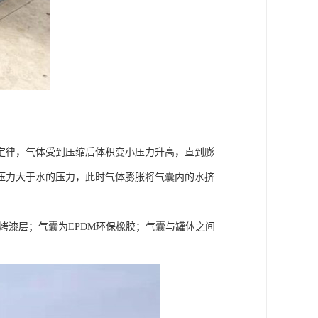
定律，气体受到压缩后体积变小压力升高，直到膨
压力大于水的压力，此时气体膨胀将气囊内的水挤
烤漆层；气囊为EPDM环保橡胶；气囊与罐体之间