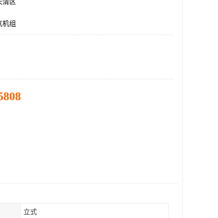
长清区
气机组
5808
立式