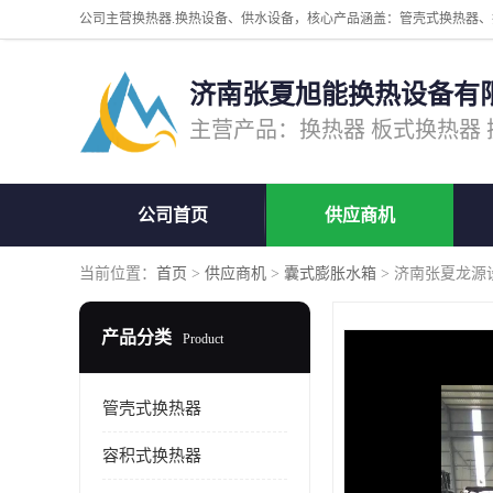
济南张夏旭能换热设备有
公司首页
供应商机
当前位置：
首页
>
供应商机
>
囊式膨胀水箱
> 济南张夏龙源
产品分类
Product
管壳式换热器
容积式换热器