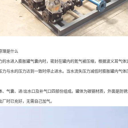
原理是什么
力的水进入膨胀罐气囊内时，密封在罐内的氮气被压缩，根据波义耳气体
压力与水的压力达到一致时停止进水。当水流失压力减低时膨胀罐内气体
。
体、气囊、进/出水口及补气口四部份组成。罐体为碳钢材质，外面是防锈
出厂时已充好，无需自己加气。