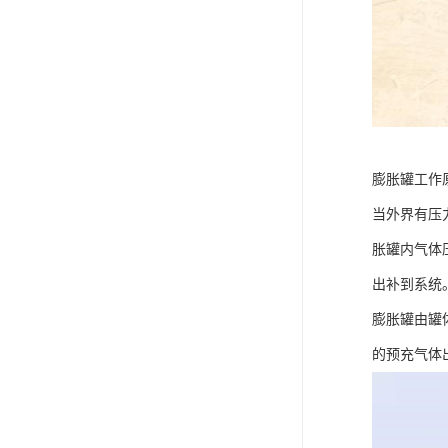
膨胀罐工作
当外界有压
胀罐内气体
出补到系统
膨胀罐由罐
的预充气体