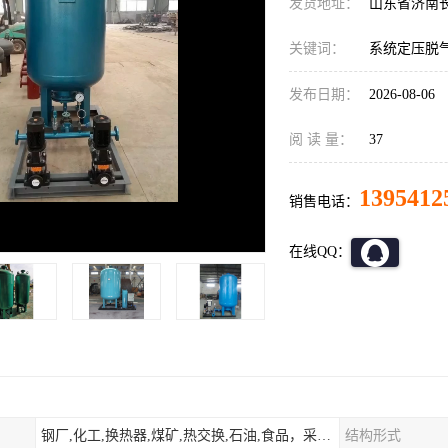
发货地址：
山东省济南
关键词：
系统定压脱
发布日期：
2026-08-06
阅 读 量：
37
1395412
销售电话：
在线QQ：
钢厂,化工,换热器,煤矿,热交换,石油,食品，采暖.供热.空调。
结构形式