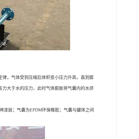
定律，气体受到压缩后体积变小压力升高，直到膨
压力大于水的压力，此时气体膨胀将气囊内的水挤
烤漆层；气囊为EPDM环保橡胶；气囊与罐体之间