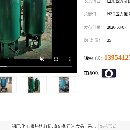
发货地址：
山东省济南
关键词：
NZG压力罐
发布日期：
2026-08-07
阅 读 量：
25
1395412
销售电话：
在线QQ：
钢厂,化工,换热器,煤矿,热交换,石油,食品，采暖.供热.空调。
结构形式