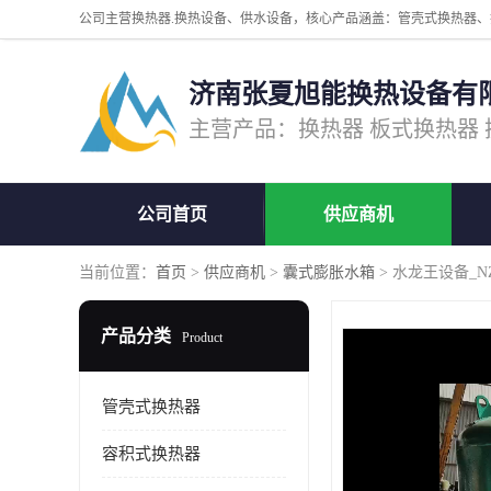
济南张夏旭能换热设备有
公司首页
供应商机
当前位置：
首页
>
供应商机
>
囊式膨胀水箱
> 水龙王设备_N
产品分类
Product
管壳式换热器
容积式换热器