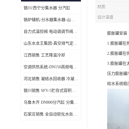
材质
银川/西宁分集水器 分汽缸
设计温度
锅炉辅机-分水器集水器-山东龙源供热设备
自力式温控阀 电动调调节阀温控阀-济南张夏水暖设备
膨胀罐安装
山东水龙王集团-真空排气定压机组
1.膨胀罐
2.膨胀罐
江西销售 工艺降温冷却
3.膨胀罐
空调供热系统-DN150高频电子水除垢仪
压力膨胀罐
河北销售 凝结水回收器 冷凝水回收器
给水系统稳
银川销售 SFV-5贮存式容积式换热器
乌鲁木齐 DN800分汽缸 分集水器
石家庄销售 全自动软化水处理器