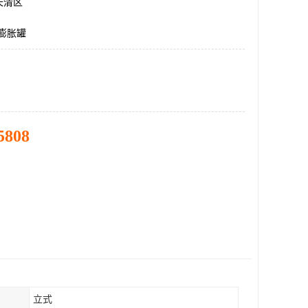
长清区
.膨胀罐
5808
立式