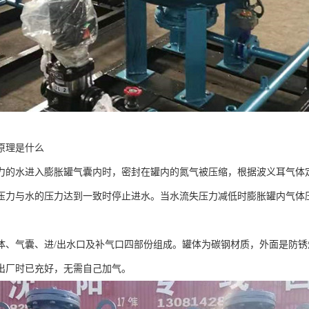
原理是什么
力的水进入膨胀罐气囊内时，密封在罐内的氮气被压缩，根据波义耳气体
压力与水的压力达到一致时停止进水。当水流失压力减低时膨胀罐内气体
。
体、气囊、进/出水口及补气口四部份组成。罐体为碳钢材质，外面是防锈
出厂时已充好，无需自己加气。