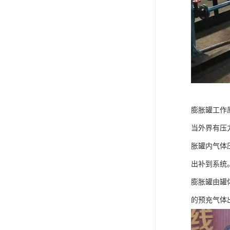
膨胀罐工作
当外界有压
胀罐内气体
出补到系统
膨胀罐由罐
的预充气体