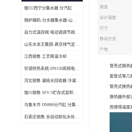
用途
银川/西宁分集水器 分汽缸
设计温度
锅炉辅机-分水器集水器-山东龙源供热设备
尺寸
自力式温控阀 电动调调节阀温控阀-济南张夏水暖设备
移动方式
山东水龙王集团-真空排气定压机组
产地
江西销售 工艺降温冷却
管壳式换热
空调供热系统-DN150高频电子水除垢仪
套管式等几
河北销售 凝结水回收器 冷凝水回收器
管壳式换热
银川销售 SFV-5贮存式容积式换热器
换热器外部
乌鲁木齐 DN800分汽缸 分集水器
而使得温度
石家庄销售 全自动软化水处理器