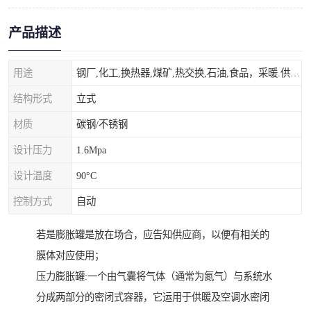
产品描述
用途
钢厂,化工,换热器,煤矿,热交换,石油,食品，采暖.供热.空调。
结构形式
立式
材质
碳钢/不锈钢
设计压力
1.6Mpa
设计温度
90°C
控制方式
自动
若是膨胀罐是放在场合，应告知供应商，以便有相关的
膜体对应使用；
压力膨胀罐:一个由气囊将气体（通常为氮气）与系统水
分成两部分的密闭式容器，它运用于供暖及空调水密闭