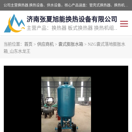
公司主营换热器.换热设备、供水设备，核心产品涵盖：管壳式换热器、换热机组、不锈钢组合式水箱、水处理设备等，提供非标设备集生产、销售、安装一体化服务，可满足全国酒店、学校、医院、商业综合体、工业项目等多场景换热与供水需求。
济南张夏旭能换热设备有限公司
主营产品：换热器 板式换热器 换热机组 供水设备 水处理设备
当前位置：
首页
>
供应商机
>
囊式膨胀水箱
> NZG囊式落地膨胀水
管壳式换热器
容积式换热器
箱_山东水龙王
汽水换热机组
板式换热设备
板式换热机组
定压补水装置
囊式膨胀水箱
水处理器设备
智能供水设备
锅炉辅机设备
非标加工设备