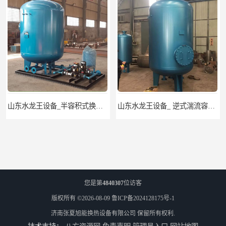
山东水龙王设备_ 逆式湍流容积式换热器
山东水龙王设备_CFP-4贮存式浮动盘管换热器
您是第
4840307
位访客
版权所有 ©2026-08-09
鲁ICP备2024128175号-1
济南张夏旭能换热设备有限公司
保留所有权利.