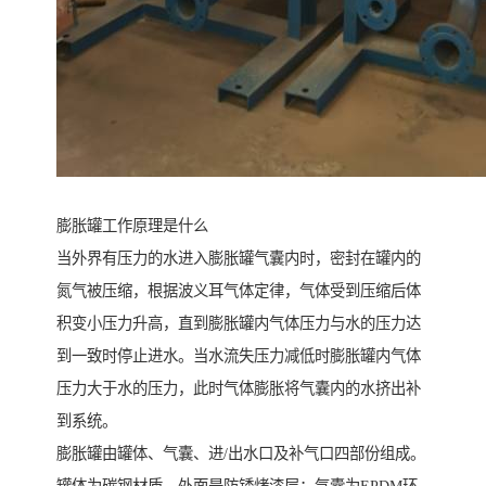
膨胀罐工作原理是什么
当外界有压力的水进入膨胀罐气囊内时，密封在罐内的
氮气被压缩，根据波义耳气体定律，气体受到压缩后体
积变小压力升高，直到膨胀罐内气体压力与水的压力达
到一致时停止进水。当水流失压力减低时膨胀罐内气体
压力大于水的压力，此时气体膨胀将气囊内的水挤出补
到系统。
膨胀罐由罐体、气囊、进/出水口及补气口四部份组成。