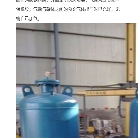
罐体为碳钢材质，外面是防锈烤漆层；气囊为EPDM环
保橡胶；气囊与罐体之间的预充气体出厂时已充好，无
需自己加气。