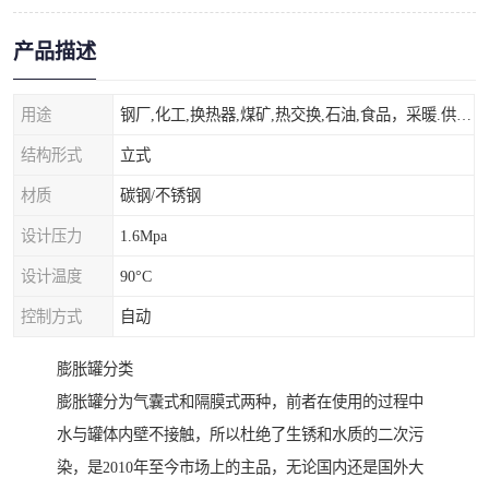
产品描述
用途
钢厂,化工,换热器,煤矿,热交换,石油,食品，采暖.供热.空调。
结构形式
立式
材质
碳钢/不锈钢
设计压力
1.6Mpa
设计温度
90°C
控制方式
自动
膨胀罐分类
膨胀罐分为气囊式和隔膜式两种，前者在使用的过程中
水与罐体内壁不接触，所以杜绝了生锈和水质的二次污
染，是2010年至今市场上的主品，无论国内还是国外大