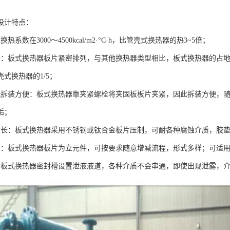
设计特点：
热系数在3000～4500kcal/m2·°C·h，比管壳式换热器的热3~5倍；
凑：板式换热器板片紧密排列，与其他换热器类型相比，板式换热器的占
式换热器的1/5；
洗拆装方便：板式换热器靠夹紧螺栓将夹固板板片夹紧，因此拆装方便，
垢；
命长：板式换热器采用不锈钢或钛合金板片压制，可耐各种腐蚀介质，胶
强：板式换热器板片为立元件，可按要求随意增减流程，形式多样；可适
，板式换热器密封槽设置泄液液道，各种介质不会串通，即使出现泄露，