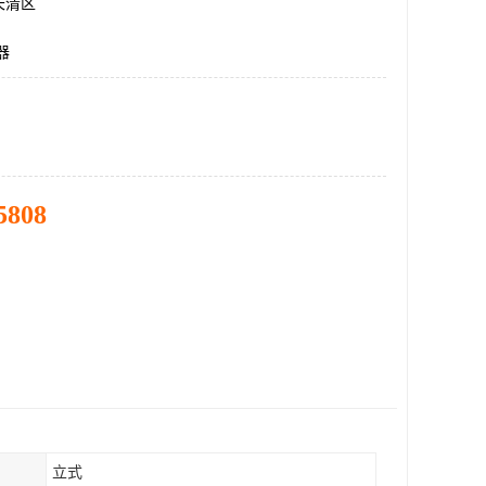
长清区
器
5808
立式