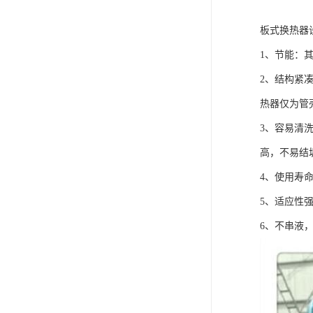
板式换热器
1、节能：其换
2、结构紧
热器仅为管壳
3、容易清
高，不易结
4、使用寿
5、适应性
6、不串液