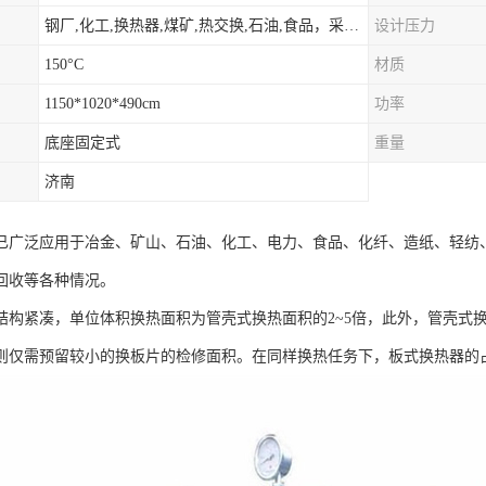
钢厂,化工,换热器,煤矿,热交换,石油,食品，采暖.供热.空调。
设计压力
150°C
材质
1150*1020*490cm
功率
底座固定式
重量
济南
已广泛应用于冶金、矿山、石油、化工、电力、食品、化纤、造纸、轻纺
回收等各种情况。
结构紧凑，单位体积换热面积为管壳式换热面积的2~5倍，此外，管壳式
则仅需预留较小的换板片的检修面积。在同样换热任务下，板式换热器的占地面