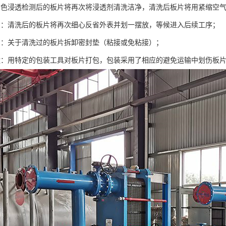
着色浸透检测后的板片将再次将浸透剂清洗洁净，清洗后板片将用紧缩空
省：清洗后的板片将再次细心反省外表并划一摆放，等候进入后续工序；
片：关于清洗过的板片拆卸密封垫（粘接或免粘接）；
运：用特定的包装工具对板片打包，包装采用了相应的避免运输中划伤板