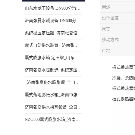
用途
山东水龙王设备 DN900分汽缸 分集水器
设计温度
济南张夏水暖设备 DN600分汽缸 分集水器
尺寸
系统稳压定压罐_济南张夏设备厂家_采暖空调系统
移动方式
囊式自动供水装置_ 济南张夏水暖设备
产地
囊式膨胀水箱 定压罐_山东水龙王设备销售
板式换热器
济南张夏水暖制造_系统定压装置 定压罐
冷凝、余热
_济南张夏供水膨胀罐_全自动定压排气机组
板式换热器
囊式落地膨胀水箱_济南市张夏水暖器材厂
板式换热器
济南张夏供水换热设备_全自动定压脱气装置
NZG800囊式膨胀水箱_济南张夏设备制造