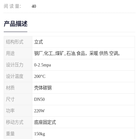
阅 读 量：
40
产品描述
结构形式
立式
用途
钢厂,化工,,煤矿,,石油,食品，采暖.供热.空调。
设计压力
0-2.5mpa
设计温度
200°C
材质
壳体碳钢
尺寸
DN50
功率
220W
移动方式
底座固定式
重量
150kg