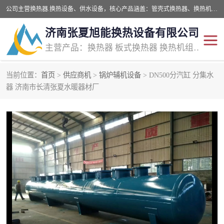
公司主营换热器.换热设备、供水设备，核心产品涵盖：管壳式换热器、换热机组、不锈钢组合式水箱、水处理设备等，提供非标设备集生产、销售、安装一体化服务，可满足全国酒店、学校、医院、商业综合体、工业项目等多场景换热与供水需求。
济南张夏旭能换热设备有限公司
主营产品：换热器 板式换热器 换热机组 供水设备 水处理设备
当前位置：
首页
>
供应商机
>
锅炉辅机设备
> DN500分汽缸 分集水
管壳式换热器
容积式换热器
器 济南市长清张夏水暖器材厂
汽水换热机组
板式换热设备
板式换热机组
定压补水装置
囊式膨胀水箱
水处理器设备
智能供水设备
锅炉辅机设备
非标加工设备