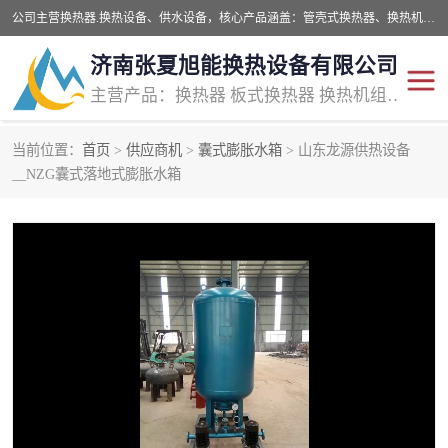
公司主营换热器.换热设备、供水设备，核心产品涵盖：管壳式换热器、换热机组、不锈钢组合式水箱、水处理设备等，提供非标设备集生产、销售、安装一体化服务，可满足全国酒店、学校、医院、商业综合体、工业项目等多场景换热与供水需求。
济南张夏旭能换热设备有限公司
主营产品：换热器 板式换热器 换热机组 供水设备 水处理设备
当前位置：
首页
>
供应商机
>
囊式膨胀水箱
> 山东龙源供热设备
管壳式换热器
容积式换热器
__NZG囊式落地式膨胀水箱
汽水换热机组
板式换热设备
板式换热机组
定压补水装置
囊式膨胀水箱
水处理器设备
智能供水设备
锅炉辅机设备
非标加工设备