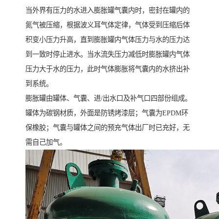
当外界有压力的水进入膨胀罐气囊内时，密封在罐内的
氮气被压缩，根据波义耳气体定律，气体受到压缩后体
积变小压力升高，直到膨胀罐内气体压力与水的压力达
到一致时停止进水。当水流失压力减低时膨胀罐内气体
压力大于水的压力，此时气体膨胀将气囊内的水挤出补
到系统。
膨胀罐由罐体、气囊、进/出水口及补气口四部份组成。
罐体为碳钢材质，外面是防锈烤漆层；气囊为EPDM环
保橡胶；气囊与罐体之间的预充气体出厂时已充好，无
需自己加气。