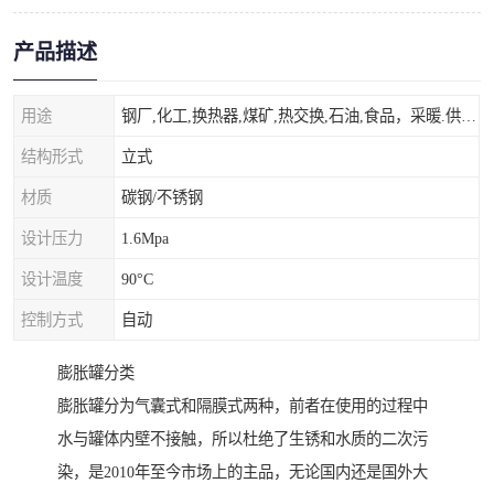
产品描述
用途
钢厂,化工,换热器,煤矿,热交换,石油,食品，采暖.供热.空调。
结构形式
立式
材质
碳钢/不锈钢
设计压力
1.6Mpa
设计温度
90°C
控制方式
自动
膨胀罐分类
膨胀罐分为气囊式和隔膜式两种，前者在使用的过程中
水与罐体内壁不接触，所以杜绝了生锈和水质的二次污
染，是2010年至今市场上的主品，无论国内还是国外大