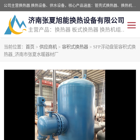
公司主营换热器.换热设备、供水设备，核心产品涵盖：管壳式换热器、换热机组、不锈钢组合式水箱、水处理设备等，提供非标设备集生产、销售、安装一体化服务，可满足全国酒店、学校、医院、商业综合体、工业项目等多场景换热与供水需求。
济南张夏旭能换热设备有限公司
主营产品：换热器 板式换热器 换热机组 供水设备 水处理设备
当前位置：
首页
>
供应商机
>
容积式换热器
> SFP浮动盘管容积式换
管壳式换热器
容积式换热器
热器_济南市张夏水暖器材厂
汽水换热机组
板式换热设备
板式换热机组
定压补水装置
囊式膨胀水箱
水处理器设备
智能供水设备
锅炉辅机设备
非标加工设备