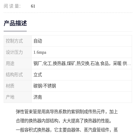
阅 读 量：
61
产品描述
控制方式
自动
设计压力
1.6mpa
用途
钢厂,化工,换热器,煤矿,热交换,石油,食品，采暖.供热.空调。
结构形式
立式
材质
碳钢/不锈钢
产地
济南
弹性管束管是用高导热系数的紫铜制成传热元件，加上
合理的换热器内部结构，大大提高了换热器的性能。
一般容积式换热器，它主要由器体、蒸汽盘管组件，蒸