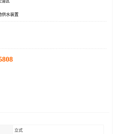
长清区
动供水装置
5808
立式