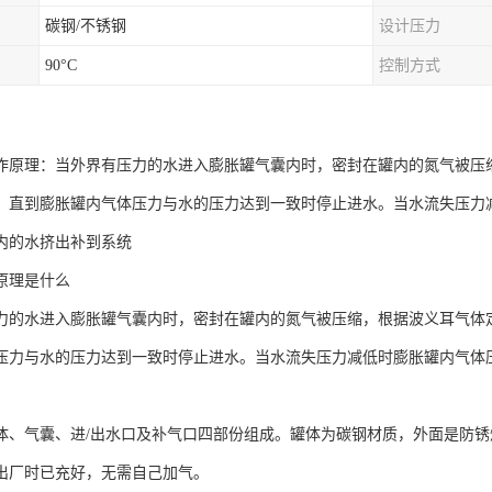
碳钢/不锈钢
设计压力
90°C
控制方式
作原理：当外界有压力的水进入膨胀罐气囊内时，密封在罐内的氮气被压
，直到膨胀罐内气体压力与水的压力达到一致时停止进水。当水流失压力
内的水挤出补到系统
原理是什么
力的水进入膨胀罐气囊内时，密封在罐内的氮气被压缩，根据波义耳气体
压力与水的压力达到一致时停止进水。当水流失压力减低时膨胀罐内气体
。
体、气囊、进/出水口及补气口四部份组成。罐体为碳钢材质，外面是防锈
出厂时已充好，无需自己加气。