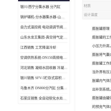
材质
银川/西宁分集水器 分汽缸
设计温度
锅炉辅机-分水器集水器-山东龙源供热设备
自力式温控阀 电动调调节阀温控阀-济南张夏水暖设备
膨胀罐原理
山东水龙王集团-真空排气定压机组
膨胀罐的工
小压力升高
江西销售 工艺降温冷却
膨胀将气囊
空调供热系统-DN150高频电子水除垢仪
膨胀罐工作
河北销售 凝结水回收器 冷凝水回收器
当外界有压
银川销售 SFV-5贮存式容积式换热器
胀罐内气体
乌鲁木齐 DN800分汽缸 分集水器
出补到系统
膨胀罐由罐
石家庄销售 全自动软化水处理器
的预充气体