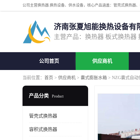
济南张夏旭能换热设备有
公司首页
供应商机
当前位置：
首页
>
供应商机
>
囊式膨胀水箱
> NZG囊式自
产品分类
Product
管壳式换热器
容积式换热器