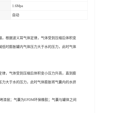
1.6Mpa
自动
缩，根据波义耳气体定律，气体受到压缩后体积变
减低时膨胀罐内气体压力大于水的压力，此时气体
定律，气体受到压缩后体积变小压力升高，直到膨
压力大于水的压力，此时气体膨胀将气囊内的水挤
烤漆层；气囊为EPDM环保橡胶；气囊与罐体之间