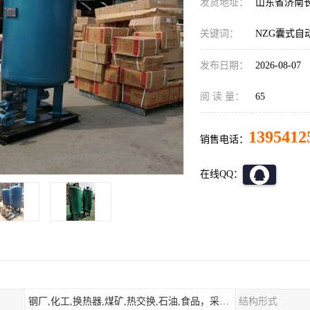
发货地址：
山东省济南
关键词：
NZG囊式自
发布日期：
2026-08-07
阅 读 量：
65
1395412
销售电话：
在线QQ：
钢厂,化工,换热器,煤矿,热交换,石油,食品，采暖.供热.空调。
结构形式