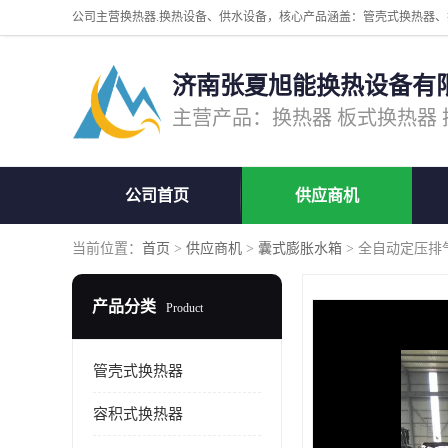
济南张夏旭能换热设备有
公司首页
供应商机
当前位置：
首页
>
供应商机
>
囊式膨胀水箱
> 全自动定压排
产品分类
Product
管壳式换热器
容积式换热器