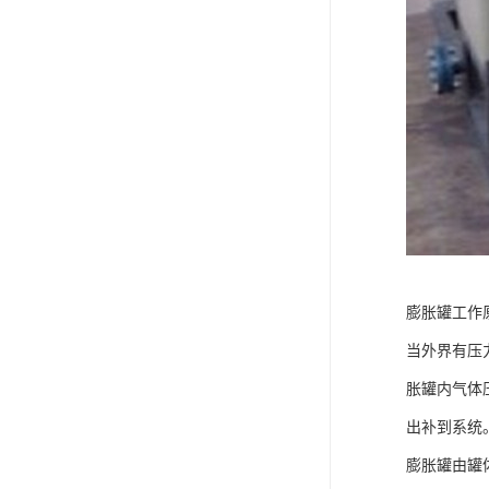
膨胀罐工作
当外界有压
胀罐内气体
出补到系统
膨胀罐由罐