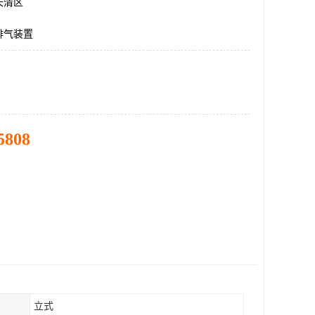
长清区
排气装置
5808
立式