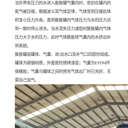
当外界有压力的水进入膨胀罐气囊内时，密封在罐内的
氮气被压缩，根据波义耳气体定律，气体受到压缩后体
积变小压力升高，直到膨胀罐内气体压力与水的压力达
到一致时停止进水。当水流失压力减低时膨胀罐内气体
压力大于水的压力，此时气体膨胀将气囊内的水挤出补
到系统。
膨胀罐由罐体、气囊、进/出水口及补气口四部份组成。
罐体为碳钢材质，外面是防锈烤漆层；气囊为EPDM环
保橡胶；气囊与罐体之间的预充气体出厂时已充好，无
需自己加气。