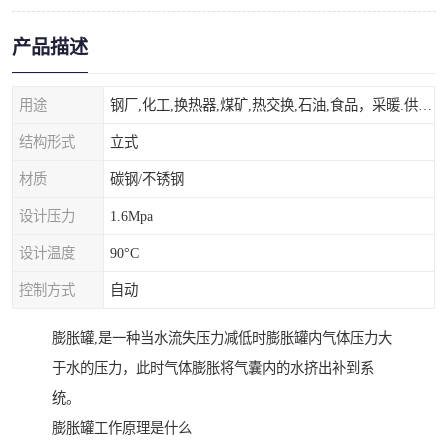
产品描述
用途
钢厂,化工,换热器,煤矿,热交换,石油,食品，采暖.供热.空调。
结构形式
立式
材质
碳钢/不锈钢
设计压力
1.6Mpa
设计温度
90°C
控制方式
自动
膨胀罐,是一种当水流失压力减低时膨胀罐内气体压力大
于水的压力，此时气体膨胀将气囊内的水挤出补到系
统。
膨胀罐工作原理是什么