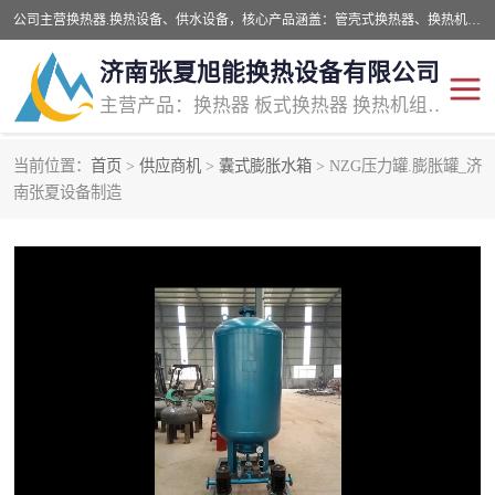
公司主营换热器.换热设备、供水设备，核心产品涵盖：管壳式换热器、换热机组、不锈钢组合式水箱、水处理设备等，提供非标设备集生产、销售、安装一体化服务，可满足全国酒店、学校、医院、商业综合体、工业项目等多场景换热与供水需求。
济南张夏旭能换热设备有限公司
主营产品：换热器 板式换热器 换热机组 供水设备 水处理设备
当前位置：
首页
>
供应商机
>
囊式膨胀水箱
> NZG压力罐.膨胀罐_济
管壳式换热器
容积式换热器
南张夏设备制造
汽水换热机组
板式换热设备
板式换热机组
定压补水装置
囊式膨胀水箱
水处理器设备
智能供水设备
锅炉辅机设备
非标加工设备