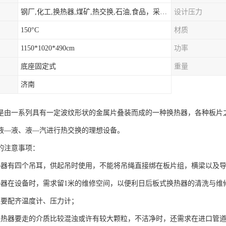
钢厂,化工,换热器,煤矿,热交换,石油,食品，采暖.供热.空调。
设计压力
150°C
材质
1150*1020*490cm
功率
底座固定式
重量
济南
是由一系列具有一定波纹形状的金属片叠装而成的一种换热器，各种板片
液—液、液—汽进行热交换的理想设备。
的注意事项：
热器有四个吊耳，供起吊时使用，不能将吊绳直接绑在板片组，横梁以及
热器在设备时，需求留1米的维修空间，以便利日后板式换热器的清洗与维
上要配齐温度计、压力计；
换热器要走的介质比较混浊或许有较大颗粒，不洁净时，还需求在进口管