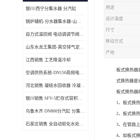
用途
银川/西宁分集水器 分汽缸
设计温度
锅炉辅机-分水器集水器-山东龙源供热设备
尺寸
自力式温控阀 电动调调节阀温控阀-济南张夏水暖设备
移动方式
山东水龙王集团-真空排气定压机组
产地
江西销售 工艺降温冷却
板式换热器
空调供热系统-DN150高频电子水除垢仪
式换热器是
河北销售 凝结水回收器 冷凝水回收器
板式换热器
银川销售 SFV-5贮存式容积式换热器
1、板式换
乌鲁木齐 DN800分汽缸 分集水器
2、板式换
石家庄销售 全自动软化水处理器
3、在管路
4、如板式