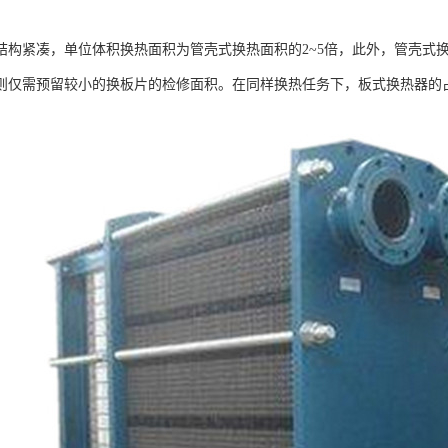
结构紧凑，单位体积换热面积为管壳式换热面积的2~5倍，此外，管壳式
则仅需预留较小的换板片的检修面积。在同样换热任务下，板式换热器的占地面