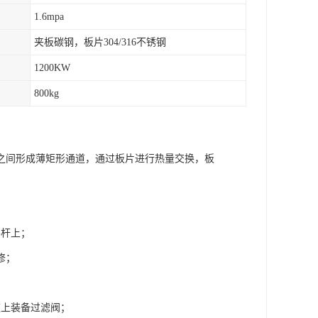
1.6mpa
夹板碳钢，板片304/316不锈钢
1200KW
800kg
之间形成薄矩形通道，通过板片进行热量交换，板
导杆上；
修；
道上装备过滤阀；