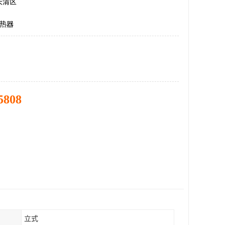
长清区
换热器
5808
立式