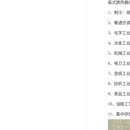
板式换热器
1、制冷：
2、暖通空
3、化学工
4、冶金工
5、机械工
6、电力工
7、造纸工
8、纺织工
9、食品工
10、油脂
11、集中