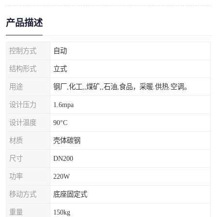
产品描述
控制方式
自动
结构形式
立式
用途
钢厂,化工,,煤矿,,石油,食品，采暖.供热.空调。
设计压力
1.6mpa
设计温度
90°C
材质
壳体碳钢
尺寸
DN200
功率
220W
移动方式
底座固定式
重量
150kg