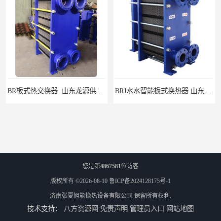
BR板式热交换器. 山东龙源供热设备
BRJ水水智能板式换热器 山东陆丰容器设备
您是第
4867581
位访客
版权所有 ©2026-08-10
鲁ICP备2024128175号-1
济南张夏旭能换热设备有限公司
保留所有权利.
技术支持：
八方资源网
免责声明
管理员入口
网站地图
BR0.86板式换热器_山东水龙王公司
水/水板式换热器 济南张夏供水换热器