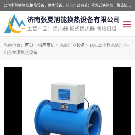
公司主营换热器.换热设备、供水设备，核心产品涵盖：管壳式换热器、换热机组、不锈钢组合式水箱、水处理设备等，提供非标设备集生产、销售、安装一体化服务，可满足全国酒店、学校、医院、商业综合体、工业项目等多场景换热与供水需求。
济南张夏旭能换热设备有限公司
主营产品：换热器 板式换热器 换热机组 供水设备 水处理设备
当前位置：
首页
>
供应商机
>
水处理器设备
> DN125全程水处理器-
管壳式换热器
容积式换热器
山东龙源换热设备
汽水换热机组
板式换热设备
板式换热机组
定压补水装置
囊式膨胀水箱
水处理器设备
智能供水设备
锅炉辅机设备
非标加工设备