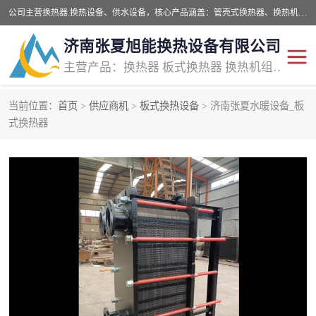
公司主营换热器.换热设备、供水设备，核心产品涵盖：管壳式换热器、换热机组、不锈钢组合式水箱、水处理设备等，提供非标设备集生产、销售、安装一体化服务，可满足全国酒店、学校、医院、商业综合体、工业项目等多场景换热与供水需求。
济南张夏旭能换热设备有限公司
主营产品：换热器 板式换热器 换热机组 供水设备 水处理设备
当前位置：
首页
>
供应商机
>
板式换热设备
> 济南张夏水暖设备_板
管壳式换热器
容积式换热器
式换热器
汽水换热机组
板式换热设备
板式换热机组
定压补水装置
囊式膨胀水箱
水处理器设备
智能供水设备
锅炉辅机设备
非标加工设备