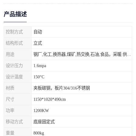
产品描述
控制方式
自动
结构形式
立式
用途
钢厂,化工,换热器,煤矿,热交换,石油,食品，采暖.供热.空调。
设计压力
1.6mpa
设计温度
150°C
材质
夹板碳钢，板片304/316不锈钢
尺寸
1150*1020*490cm
功率
1200KW
移动方式
底座固定式
重量
800kg