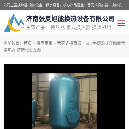
公司主营换热器.换热设备、供水设备，核心产品涵盖：管壳式换热器、换热机组、不锈钢组合式水箱、水处理设备等，提供非标设备集生产、销售、安装一体化服务，可满足全国酒店、学校、医院、商业综合体、工业项目等多场景换热与供水需求。
济南张夏旭能换热设备有限公司
主营产品：换热器 板式换热器 换热机组 供水设备 水处理设备
当前位置：
首页
>
供应商机
>
管壳式换热器
> SFP半即热式浮动盘管
管壳式换热器
容积式换热器
换热器 济南张夏龙源
汽水换热机组
板式换热设备
板式换热机组
定压补水装置
囊式膨胀水箱
水处理器设备
智能供水设备
锅炉辅机设备
非标加工设备