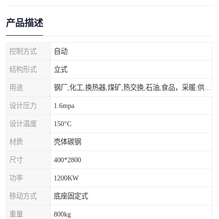
产品描述
控制方式
自动
结构形式
立式
用途
钢厂,化工,换热器,煤矿,热交换,石油,食品，采暖.供热.空调。
设计压力
1.6mpa
设计温度
150°C
材质
壳体碳钢
尺寸
400*2800
功率
1200KW
移动方式
底座固定式
重量
800kg