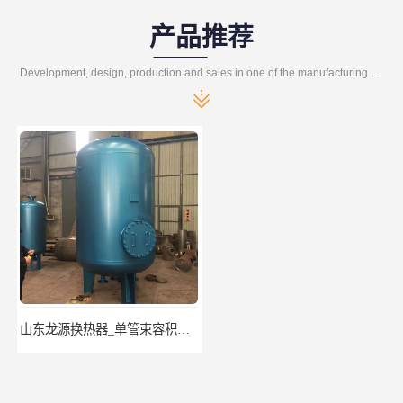
产品推荐
Development, design, production and sales in one of the manufacturing enterprises
山东龙源换热器_单管束容积式换热器
山东水龙王设备_单管束容积式换热器