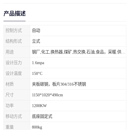
产品描述
控制方式
自动
结构形式
立式
用途
钢厂,化工,换热器,煤矿,热交换,石油,食品，采暖.供热.空调。
设计压力
1.6mpa
设计温度
150°C
材质
夹板碳钢，板片304/316不锈钢
尺寸
1150*1020*490cm
功率
1200KW
移动方式
底座固定式
重量
800kg