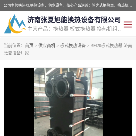
公司主营换热器.换热设备、供水设备，核心产品涵盖：管壳式换热器、换热机组、不锈钢组合式水箱、水处理设备等，提供非标设备集生产、销售、安装一体化服务，可满足全国酒店、学校、医院、商业综合体、工业项目等多场景换热与供水需求。
济南张夏旭能换热设备有限公司
主营产品：换热器 板式换热器 换热机组 供水设备 水处理设备
当前位置：
首页
>
供应商机
>
板式换热设备
> BM20板式换热器 济南
管壳式换热器
容积式换热器
张夏设备厂家
汽水换热机组
板式换热设备
板式换热机组
定压补水装置
囊式膨胀水箱
水处理器设备
智能供水设备
锅炉辅机设备
非标加工设备