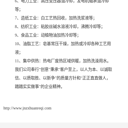
6、电力工业：高压变压器油冷却，发电机轴承油冷却
等；
7、造纸工业：白工艺热回收，加热洗浆液等；
8、纺织工业：粘胶丝碱水溶液冷却，沸腾冷却等；
9、食品工业：动植物油加热冷却等；
10、油脂工艺：皂基常压干燥，加热或冷却各种工艺用
液；
11、集中供热：热电厂废热区域供暖，加热洗澡用水。
我们公司奉行“创意”秉承“客户至上，以人为本、以诚取
信、以质取胜、以新争”的质量方针和“正正直直做人，
踏踏实实做事”的企业精神。
http://www.jnzxhuanreqi.com