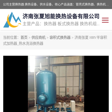
公司主营换热器.换热设备、供水设备，核心产品涵盖：管壳式换热器、换热机组、不锈钢组合式水箱、水处理设备等，提供非标设备集生产、销售、安装一体化服务，可满足全国酒店、学校、医院、商业综合体、工业项目等多场景换热与供水需求。
济南张夏旭能换热设备有限公司
主营产品：换热器 板式换热器 换热机组 供水设备 水处理设备
当前位置：
首页
>
供应商机
>
容积式换热器
> 济南张夏 HRV半容积
管壳式换热器
容积式换热器
式加热器_热水洗浴换热器
汽水换热机组
板式换热设备
板式换热机组
定压补水装置
囊式膨胀水箱
水处理器设备
智能供水设备
锅炉辅机设备
非标加工设备