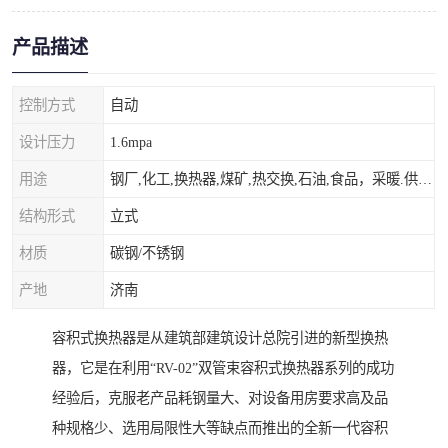
产品描述
控制方式
自动
设计压力
1.6mpa
用途
钢厂,化工,换热器,煤矿,热交换,石油,食品，采暖.供热.空调。
结构形式
立式
材质
碳钢/不锈钢
产地
济南
容积式换热器是从建筑部建筑设计总院引进的新型换热
器，它是在利用“RV-02”双管束容积式换热器系列的成功
经验后，克服老产品耗钢量大、对设备用房要求高及品
种规格少、选用局限性大等缺点而推出的全新一代容积