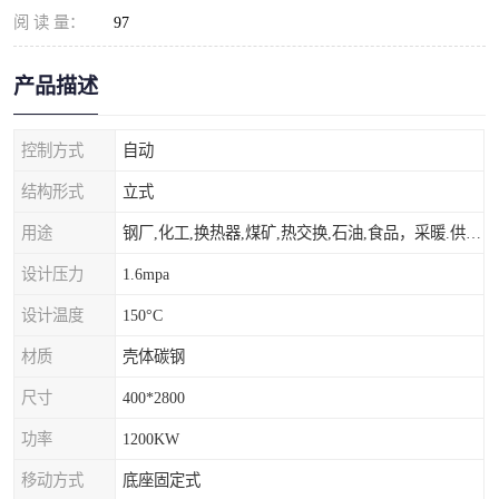
阅 读 量：
97
产品描述
控制方式
自动
结构形式
立式
用途
钢厂,化工,换热器,煤矿,热交换,石油,食品，采暖.供热.空调。
设计压力
1.6mpa
设计温度
150°C
材质
壳体碳钢
尺寸
400*2800
功率
1200KW
移动方式
底座固定式