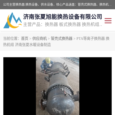
公司主营换热器.换热设备、供水设备，核心产品涵盖：管壳式换热器、换热机组、不锈钢组合式水箱、水处理设备等，提供非标设备集生产、销售、安装一体化服务，可满足全国酒店、学校、医院、商业综合体、工业项目等多场景换热与供水需求。
济南张夏旭能换热设备有限公司
主营产品：换热器 板式换热器 换热机组 供水设备 水处理设备
当前位置：
首页
>
供应商机
>
管壳式换热器
> PTA等离子换热器.换
管壳式换热器
容积式换热器
热机组 济南张夏水暖设备制造
汽水换热机组
板式换热设备
板式换热机组
定压补水装置
囊式膨胀水箱
水处理器设备
智能供水设备
锅炉辅机设备
非标加工设备