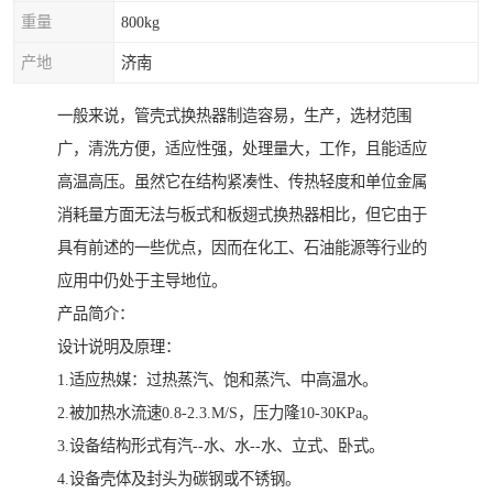
重量
800kg
产地
济南
一般来说，管壳式换热器制造容易，生产，选材范围
广，清洗方便，适应性强，处理量大，工作，且能适应
高温高压。虽然它在结构紧凑性、传热轻度和单位金属
消耗量方面无法与板式和板翅式换热器相比，但它由于
具有前述的一些优点，因而在化工、石油能源等行业的
应用中仍处于主导地位。
产品简介：
设计说明及原理：
1.适应热媒：过热蒸汽、饱和蒸汽、中高温水。
2.被加热水流速0.8-2.3.M/S，压力隆10-30KPa。
3.设备结构形式有汽--水、水--水、立式、卧式。
4.设备壳体及封头为碳钢或不锈钢。