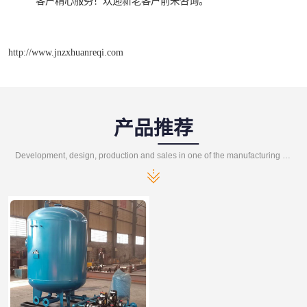
客户精心服务！欢迎新老客户前来咨询。
http://www.jnzxhuanreqi.com
产品推荐
Development, design, production and sales in one of the manufacturing enterprises