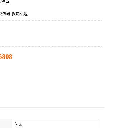
长清区
换热器-换热机组
5808
立式