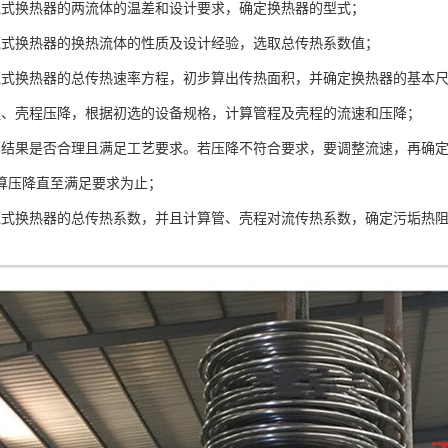
壳式换热器的两流体的温差和设计要求，确定换热器的型式；
壳式换热器的换热流体的性质及设计经验，选取总传热系数值；
壳式换热器的总传热速率方程，初步算出传热面积，并确定换热器的基本
程、壳程压降，根据初选的设备规格，计算管程及壳程的流速和压降；
算结果是否合理且满足工艺要求。若压降不符合要求，要调整流速，再确
算压降直至满足要求为止；
壳式换热器的总传热系数，并且计算管、壳程对流传热系数，确定污垢热