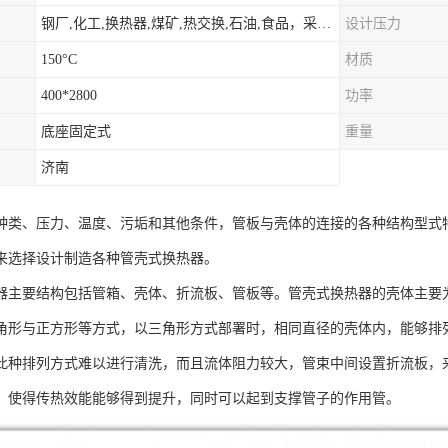
钢厂,化工,换热器,煤矿,热交换,石油,食品，采暖.供热.空调。
设计压力
150°C
材质
400*2800
功率
底座固定式
重量
济南
种类、压力、温度、污垢和其他条件，管板与壳体的连接的各种结构型式
来选择设计制造各种管壳式换热器。
器主要结构包括管箱、壳体、折流板、管板等。管壳式换热器的壳体主要
角形与正方形等方式，以三角形方式部署时，相同直径的壳体内，能够排
此种排列方式难以进行清洗，而且流体阻力较大，管束中间设置折流板，
，使得传热效能能够得到提升，同时可以起到支撑管子的作用管。