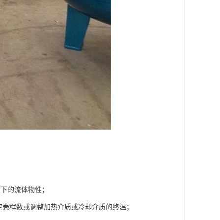
度下的流体物性；
确定壳程数或调整加热介质或冷却介质的终温；