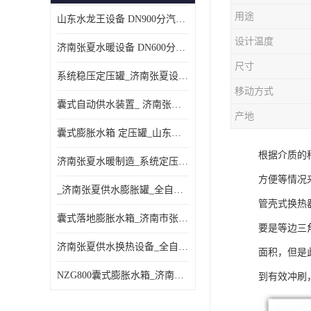
用途
山东水龙王设备 DN900分汽缸 分集水器
设计温度
济南张夏水暖设备 DN600分汽缸 分集水器
尺寸
系统稳压定压罐_济南张夏设备厂家_采暖空调系统
移动方式
囊式自动供水装置_ 济南张夏水暖设备
产地
囊式膨胀水箱 定压罐_山东水龙王设备销售
根据介质的
济南张夏水暖制造_系统定压装置 定压罐
方便等情况
_济南张夏供水膨胀罐_全自动定压排气机组
管壳式换热
囊式落地膨胀水箱_济南市张夏水暖器材厂
要是等边三
济南张夏供水换热设备_全自动定压脱气装置
面积，但是
NZG800囊式膨胀水箱_济南张夏设备制造
到有效冲刷