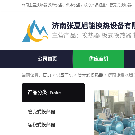
济南张夏旭能换热设备有
公司首页
供应商机
当前位置：
首页
>
供应商机
>
管壳式换热器
> 济南张夏水暖
产品分类
Product
管壳式换热器
容积式换热器