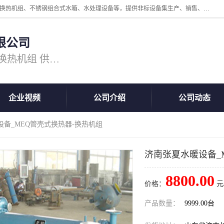
公司主营换热器.换热设备、供水设备，核心产品涵盖：管壳式换热器、换热机组、不锈钢组合式水箱、水处理设备等，提供非标设备集生产、销售、安装一体化服务，可满足全国酒店、学校、医院、商业综合体、工业项目等多场景换热与供水需求。
限公司
主营产品：换热器 板式换热器 换热机组 供水设备 水处理设备
企业视频
公司介绍
公司动态
设备_MEQ管壳式换热器-换热机组
济南张夏水暖设备_
8800.00
价格：
元
产品数量：
9999.00台