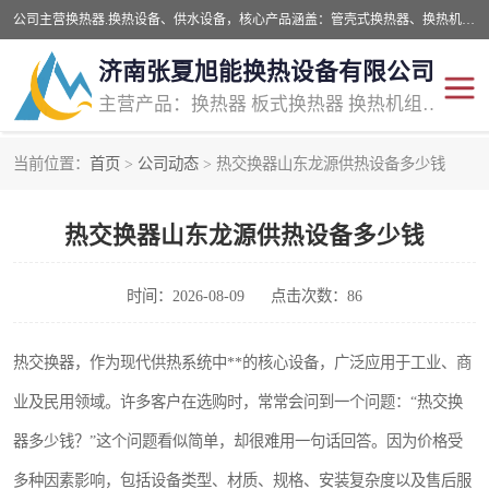
公司主营换热器.换热设备、供水设备，核心产品涵盖：管壳式换热器、换热机组、不锈钢组合式水箱、水处理设备等，提供非标设备集生产、销售、安装一体化服务，可满足全国酒店、学校、医院、商业综合体、工业项目等多场景换热与供水需求。
济南张夏旭能换热设备有限公司
主营产品：换热器 板式换热器 换热机组 供水设备 水处理设备
当前位置：
首页
>
公司动态
> 热交换器山东龙源供热设备多少钱
管壳式换热器
容积式换热器
热交换器山东龙源供热设备多少钱
汽水换热机组
板式换热设备
板式换热机组
定压补水装置
时间：2026-08-09
点击次数：86
囊式膨胀水箱
水处理器设备
热交换器，作为现代供热系统中**的核心设备，广泛应用于工业、商
业及民用领域。许多客户在选购时，常常会问到一个问题：“热交换
智能供水设备
锅炉辅机设备
器多少钱？”这个问题看似简单，却很难用一句话回答。因为价格受
非标加工设备
多种因素影响，包括设备类型、材质、规格、安装复杂度以及售后服