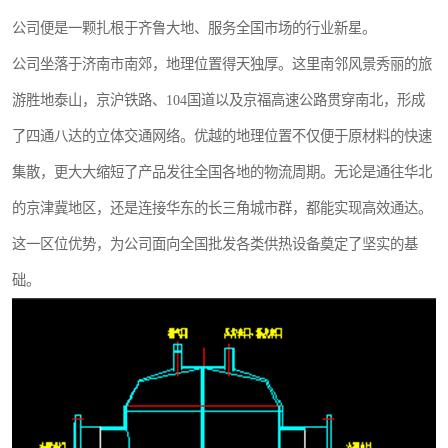
公司便是一颗扎根于齐鲁大地、服务全国市场的行业新星。
公司坐落于济南市南郊，地理位置得天独厚。这里南邻风景秀丽的旅
游胜地泰山，京沪铁路、104国道以及京福高速公路贯穿南北，形成
了四通八达的立体交通网络。优越的地理位置不仅便于原材料的快速
集散，更大大缩短了产品发往全国各地的物流周期。无论是通往华北
的京津冀地区，还是连接华东的长三角城市群，都能实现高效通达。
这一区位优势，为公司面向全国批发各类供热设备奠定了坚实的基
础。