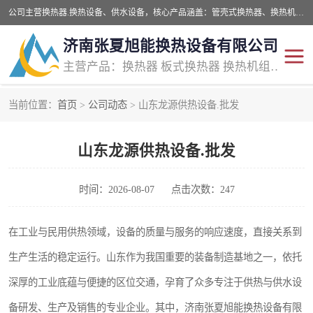
公司主营换热器.换热设备、供水设备，核心产品涵盖：管壳式换热器、换热机组、不锈钢组合式水箱、水处理设备等，提供非标设备集生产、销售、安装一体化服务，可满足全国酒店、学校、医院、商业综合体、工业项目等多场景换热与供水需求。
济南张夏旭能换热设备有限公司
主营产品：换热器 板式换热器 换热机组 供水设备 水处理设备
当前位置：
首页
>
公司动态
> 山东龙源供热设备.批发
管壳式换热器
容积式换热器
山东龙源供热设备.批发
汽水换热机组
板式换热设备
板式换热机组
定压补水装置
时间：2026-08-07
点击次数：247
囊式膨胀水箱
水处理器设备
在工业与民用供热领域，设备的质量与服务的响应速度，直接关系到
生产生活的稳定运行。山东作为我国重要的装备制造基地之一，依托
智能供水设备
锅炉辅机设备
深厚的工业底蕴与便捷的区位交通，孕育了众多专注于供热与供水设
非标加工设备
备研发、生产及销售的专业企业。其中，济南张夏旭能换热设备有限